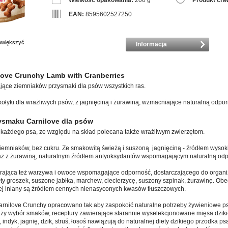
Wielkość opakowania:
200 g
Produkt chw
EAN:
8595602527250
powiększyć
Informacja
love Crunchy Lamb with Cranberries
jące ziemniaków przysmaki dla psów wszystkich ras.
ołyki dla wrażliwych psów, z jagnięciną i żurawiną, wzmacniające naturalną odpor
ysmaku Carnilove dla psów
każdego psa, ze względu na skład polecana także wrażliwym zwierzętom.
iemniaków, bez cukru. Ze smakowitą świeżą i suszoną jagnięciną - źródłem wysoki
raz z żurawiną, naturalnym źródłem antyoksydantów wspomagającym naturalną odp
rająca też warzywa i owoce wspomagające odporność, dostarczającego do organi
łty groszek, suszone jabłka, marchew, ciecierzycę, suszony szpinak, żurawinę. O
olej lniany są źródłem cennych nienasyconych kwasów tłuszczowych.
nilove Crunchy opracowano tak aby zaspokoić naturalne potrzeby żywieniowe ps
ży wybór smaków, receptury zawierające starannie wyselekcjonowane mięsa dzik
t, indyk, jagnię, dzik, struś, łosoś nawiązują do naturalnej diety dzikiego przodka p