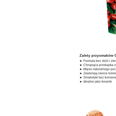
Zalety przysmaków C
► Formuła bez zbóż i zi
► Chrupiąca przekąska z
► Mięso naturalnego po
► Zawierają owoce leśne,
► Smakołyki bez konserw
► Idealne jako treserki