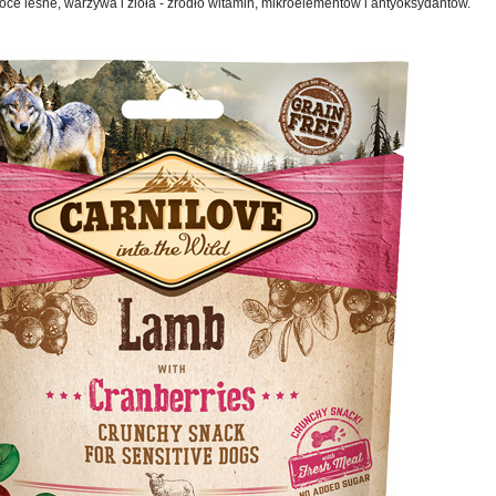
ce leśne, warzywa i zioła - źródło witamin, mikroelementów i antyoksydantów.