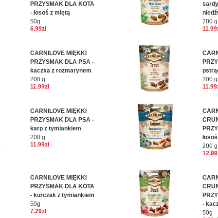
PRZYSMAK DLA KOTA
sardy
- łosoś z miętą
niedź
50g
200 g
6.99zł
11.99
CARNILOVE MIĘKKI
CARN
PRZYSMAK DLA PSA -
PRZY
kaczka z rozmarynem
pstrą
200 g
200 g
11.99zł
11.99
CARNILOVE MIĘKKI
CARN
PRZYSMAK DLA PSA -
CRU
karp z tymiankiem
PRZY
200 g
łosoś
11.99zł
200 g
12.99
CARNILOVE MIĘKKI
CARN
PRZYSMAK DLA KOTA
CRU
- kurczak z tymiankiem
PRZY
50g
- kac
7.29zł
50g