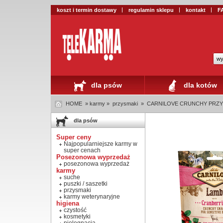
koszt i termin dostawy
regulamin sklepu
kontakt
F
wy
dla psów
dla kotów
HOME
» karmy »
przysmaki
»
CARNILOVE CRUNCHY PRZYSMA
dla psów
Super ceny
Najpopularniejsze karmy w
super cenach
Posezonowa wyprzedaż
posezonowa wyprzedaż
karmy
suche
puszki / saszetki
przysmaki
karmy weterynaryjne
higiena
czystość
kosmetyki