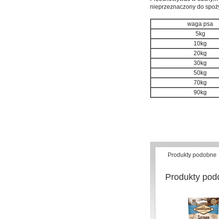
nieprzeznaczony do spoży
waga psa
5kg
10kg
20kg
30kg
50kg
70kg
90kg
Produkty podobne
Produkty pod