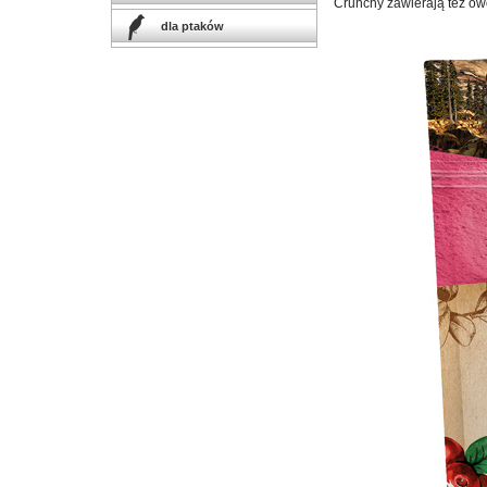
Crunchy zawierają też owo
dla ptaków