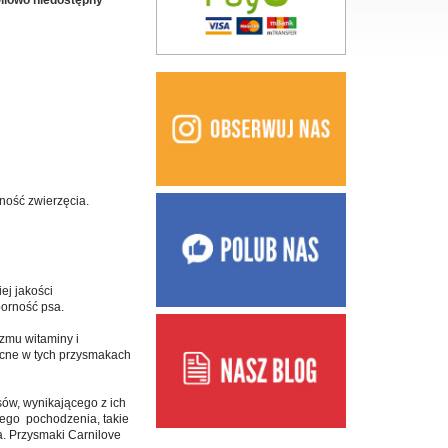
ilowo niedostępny
ność zwierzęcia.
ej jakości
orność psa.
zmu witaminy i
becne w tych przysmakach
ów, wynikającego z ich
iego pochodzenia, takie
sa. Przysmaki Carnilove