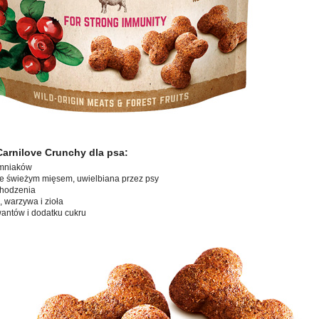
arnilove Crunchy dla psa:
emniaków
e świeżym mięsem, uwielbiana przez psy
chodzenia
 warzywa i zioła
antów i dodatku cukru