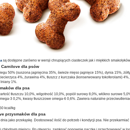
są dostępne zarówno w wersji chrupiących ciasteczek jak i miękkich smakołykó
sa
 Carnilove dla psów
iegu 50% (suszona jagnięcina 35%, świeże mięso jagnięce 15%), dynia 15%, żółt
iecierzyca 4%, żurawina 4%, tłuszcz z kurczaka (konserwowany tokoferolami) 4%,
 lniany 1%.
smaków dla psa
artość tłuszczu 10,0%, wilgotność 10,0%, popiół surowy 8,0%, włókno surowe 5,0%
omega-3 0,2%, kwasy tłuszczowe omega-6 0,6%. Zawiera naturalne przeciwutlenia
60 kcal/kg
ve przysmaków dla psa
nia jako przekąskę. Dostosować ilość do potrzeb i kondycji psa. Nie przekarmiać 
 chłodnym miejscu. Po otwarciu, zamknąć ponownie paczkę i przechowywać w lo