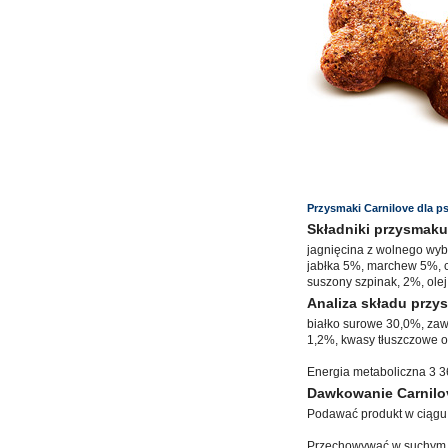
Przysmaki Carnilove dla p
Składniki przysmaku
jagnięcina z wolnego wyb
jabłka 5%, marchew 5%, c
suszony szpinak, 2%, olej
Analiza składu przy
białko surowe 30,0%, zaw
1,2%, kwasy tłuszczowe 
Energia metaboliczna 3 3
Dawkowanie Carnilo
Podawać produkt w ciągu d
Przechowywać w suchym i