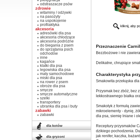
pielęgnacja
odstraszacze psów
zdrowie
witaminy / odżywki
na pasożyty
na uspokojenie
profilaktyka
kliknij, aby 
akcesoria
adresówki dla psa
akcesoria chłodzące
akcesoria podróżne
do biegania z psem
Przeznaczenie Carni
do sprzątania psich
Bezzbożowe i nie zawiera
odchodów
inne
kagańce
Delikatne, chrupiące smak
klatki dla psa
legowiska dla psa
maty samochodowe
Charakterystyka prz
miski dla psa
Smakowita przekąska dla 
na rower z psem
obroże dla psa
smycze
Przysmak bez zbóż, bez z
smycze automatyczne
lekkostrawnego białka o
szelki
transportery
Smakołyk z formułą zawie
ubranka dla psa i buty
zabawki
mikroelementy - dynię, żó
zabawki
dla psa, siemię lniane i 
dla kotów
Receptury przysmaków Car
dzikiego pochodzenia. Du
jak renifer, kaczka, bażan
dla gryzoni