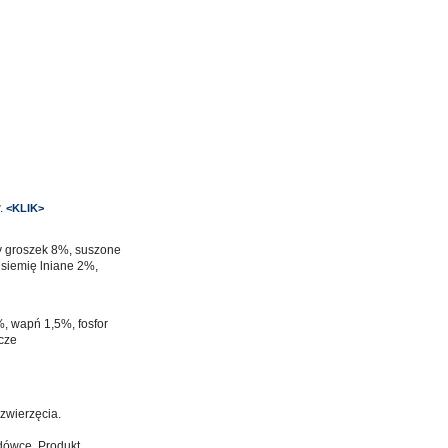
w.
<KLIK>
y groszek 8%, suszone
 siemię lniane 2%,
, wapń 1,5%, fosfor
cze
zwierzęcia.
dówce. Produkt