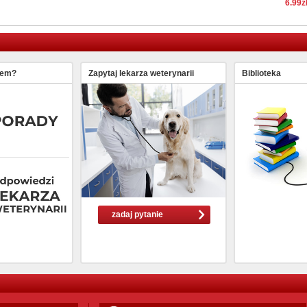
6.99z
lem?
Zapytaj lekarza weterynarii
Biblioteka
zadaj pytanie