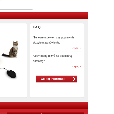
ł
F.A.Q.
Nie jestem pewien czy poprawnie
złożyłem zamówienie.
czytaj »
Kiedy mogę liczyć na bezpłatną
dostawę?
czytaj »
więcej informacji