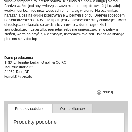
wysoka temperatura jest też bardzo uciążliwa dla psów o długiej sierści.
Bardzo ważne jest aby zwierzę zawsze miało dostęp do świeżej i czystej
wody, musi też mieć możliwość schronienia się w cieniu. Należy unikać
narażania psa na długie przebywanie w pełnym słońcu. Dobrym sposobem
na schłodzenie psa w czasie upału jest zastosowanie maty chłodzącej.
Mata
chłodząca
doskonale sprawdzi się zarówno w domu, ogrodzie i
samochodzie. Trzeba tylko pamiętać żeby nie umieszczać jej w pełnym
słońcu, warto położyć ją w cienistym, ustronnym miejscu - takich do którego
pies ma stały dostęp.
Dane producenta
:
TRIXIE Heimtierbedarf GmbH & Co.KG
Industriestraße 32
24963 Tarp, DE
kontakt@trixie.de
drukuj
Produkty podobne
Opinie klientów
Produkty podobne