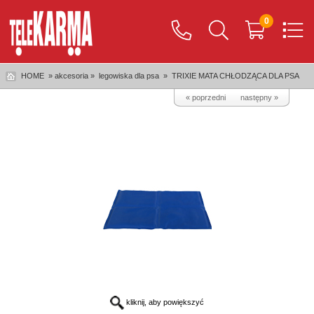
0
HOME
» akcesoria »
legowiska dla psa
»
TRIXIE MATA CHŁODZĄCA DLA PSA
« poprzedni
następny »
kliknij, aby powiększyć