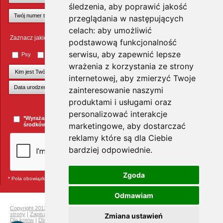
śledzenia, aby poprawić jakość
przeglądania w następujących
celach:
aby umożliwić
Zaznacz jakie zwierzęta Cię interesują
podstawową funkcjonalność
serwisu
,
aby zapewnić lepsze
Psy
Koty
Małe ssaki
Ptaki
Inne zwierzęta
wrażenia z korzystania ze strony
internetowej
,
aby zmierzyć Twoje
zainteresowanie naszymi
produktami i usługami oraz
+Dodaj kolejnego pupila
personalizować interakcje
*Wyrażam zgodę na przesyłanie informacji handlowych za pomocą
marketingowe
,
aby dostarczać
środków komunikacji elektronicznej.
więcej »
reklamy które są dla Ciebie
bardziej odpowiednie
.
Zgoda
* Pola obowiązkowe
Odmawiam
Copyright 2012 Telekarma
|
Ochrona prywatności
|
Mapa strony
|
Pełna mapa
strony
|
Zapisz się do newslettera i odbierz rabat na kolejne zakupy
|
Dla gryzoni
|
Zmiana ustawień
Dla kotów
|
Dla psów
|
Dla ptaków
|
Producenci