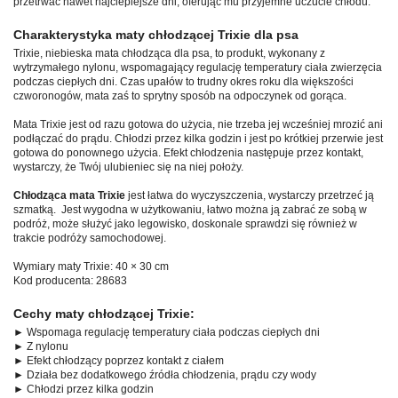
przetrwać nawet najcieplejsze dni, oferując mu przyjemne uczucie chłodu.
Charakterystyka maty chłodzącej Trixie dla psa
Trixie, niebieska mata chłodząca dla psa, to produkt, wykonany z
wytrzymałego nylonu, wspomagający regulację temperatury ciała zwierzęcia
podczas ciepłych dni. Czas upałów to trudny okres roku dla większości
czworonogów, mata zaś to sprytny sposób na odpoczynek od gorąca.
Mata Trixie jest od razu gotowa do użycia, nie trzeba jej wcześniej mrozić ani
podłączać do prądu. Chłodzi przez kilka godzin i jest po krótkiej przerwie jest
gotowa do ponownego użycia. Efekt chłodzenia następuje przez kontakt,
wystarczy, że Twój ulubieniec się na niej położy.
Chłodząca mata Trixie
jest łatwa do wyczyszczenia, wystarczy przetrzeć ją
szmatką. Jest wygodna w użytkowaniu, łatwo można ją zabrać ze sobą w
podróż, może służyć jako legowisko, doskonale sprawdzi się również w
trakcie podróży samochodowej.
Wymiary maty Trixie: 40 × 30 cm
Kod producenta: 28683
Cechy maty chłodzącej Trixie:
► Wspomaga regulację temperatury ciała podczas ciepłych dni
► Z nylonu
► Efekt chłodzący poprzez kontakt z ciałem
► Działa bez dodatkowego źródła chłodzenia, prądu czy wody
► Chłodzi przez kilka godzin