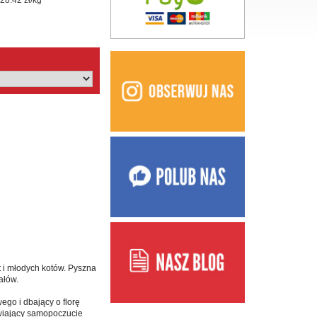
28.42 zł/kg
t i młodych kotów. Pyszna
ałów.
ego i dbający o florę
awiający samopoczucie