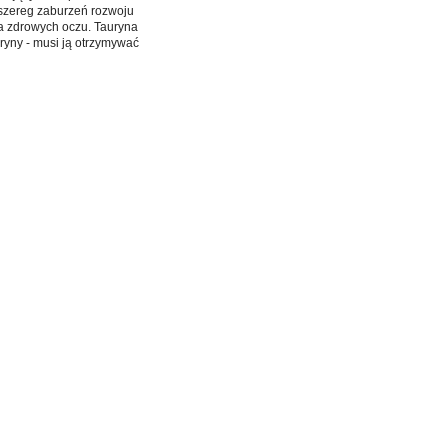
 szereg zaburzeń rozwoju
a zdrowych oczu. Tauryna
uryny - musi ją otrzymywać