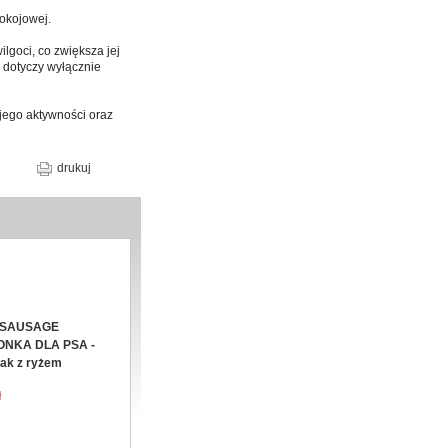
okojowej.
lgoci, co zwiększa jej
 dotyczy wyłącznie
jego aktywności oraz
drukuj
 SAUSAGE
ONKA DLA PSA -
ak z ryżem
ł