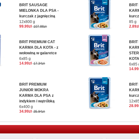
BRIT SAUSAGE
BRIT
MIELONKA DLA PSA -
KARM
kurczak z jagnięciną
kurc
12x800 g
85 g
99.99zł
2.89z
107.88zł
BRIT PREMIUM CAT
BRIT
KARMA DLA KOTA - z
KAR
wołowiną w galaretce
STER
6x85 g
KOTA 
14.99zł
17.34zł
6x85 
14.99
BRIT PREMIUM
BRIT
JUNIOR MOKRA
KARM
KARMA DLA PSA z
kurc
indykiem i wątróbką
12x8
28.99
6x400 g
34.99zł
35.94zł