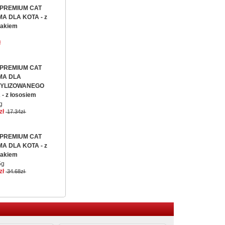
 PREMIUM CAT
A DLA KOTA - z
zakiem
ł
 PREMIUM CAT
MA DLA
YLIZOWANEGO
- z łososiem
g
zł
17.34zł
 PREMIUM CAT
A DLA KOTA - z
zakiem
5g
zł
34.68zł