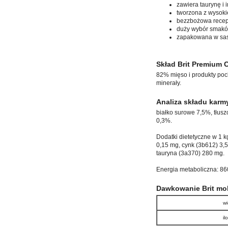
zawiera taurynę i 
tworzona z wysoki
bezzbożowa recep
duży wybór smakó
zapakowana w sas
Skład Brit Premium C
82% mięso i produkty poch
minerały.
Analiza składu karmy
białko surowe 7,5%, tłus
0,3%.
Dodatki dietetyczne w 1 k
0,15 mg, cynk (3b612) 3,
tauryna (3a370) 280 mg.
Energia metaboliczna: 860
Dawkowanie Brit mok
wi
il