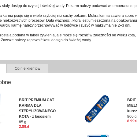
 stały dostęp do czystej i świeżej wody. Pokarm należy podawać w temperaturze p
 karma psuje się o wiele szybciej niż suchy pokarm. Mokra karma zawiera sporo wi
 niekorzystnych procesów. Data ważności, która jest umieszczona na opakowaniu
otwarciu karmę należy przechowywać w lodówce i zużyć w maksymalnie 2–3 dni.
stała podana w tabeli żywienia, ale może się różnić w zależności od wieku kota, 
. Zawsze należy zapewnić kotu dostęp do świeżej wody.
Opinie klientów
obne
BRIT PREMIUM CAT
BRIT
KARMA DLA
MIEL
STERYLIZOWANEGO
kurcz
KOTA - z łososiem
800 g
8.99z
85 g
2.89zł