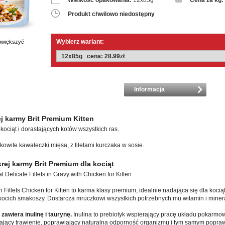
Wielkość opakowania:
12x85g
Cena za kg:
Produkt chwilowo niedostępny
Wybierz wariant:
powiększyć
Informacja
j karmy Brit Premium Kitten
ociąt i dorastających kotów wszystkich ras.
owite kawałeczki mięsa, z filetami kurczaka w sosie.
rej karmy Brit Premium dla kociąt
 Delicate Fillets in Gravy with Chicken for Kitten
 Fillets Chicken for Kitten to karma klasy premium, idealnie nadająca się dla kocią
a kocich smakoszy. Dostarcza mruczkowi wszystkich potrzebnych mu witamin i miner
zawiera inulinę i taurynę.
Inulina to prebiotyk wspierający pracę układu pokarmow
gający trawienie, poprawiający naturalna odporność organizmu i tym samym popr