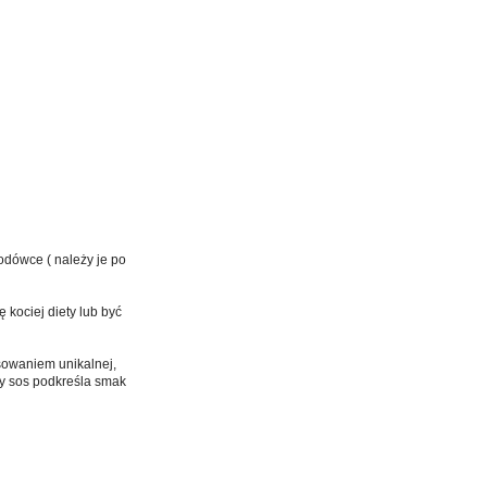
odówce ( należy je po
kociej diety lub być
sowaniem unikalnej,
ny sos podkreśla smak