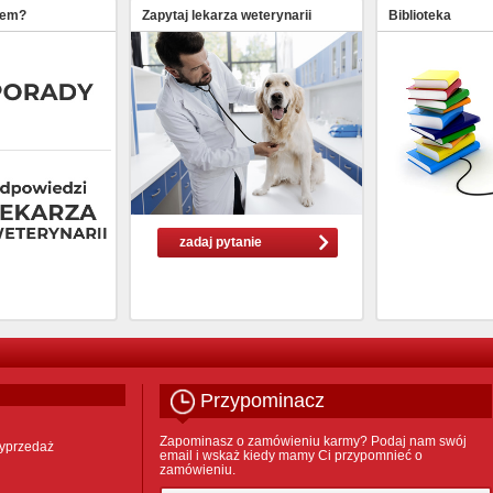
lem?
Zapytaj lekarza weterynarii
Biblioteka
zadaj pytanie
Przypominacz
Zapominasz o zamówieniu karmy? Podaj nam swój
yprzedaż
email i wskaż kiedy mamy Ci przypomnieć o
zamówieniu.