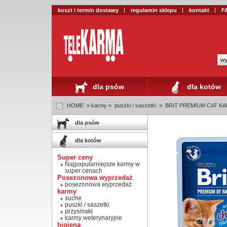
koszt i termin dostawy
regulamin sklepu
kontakt
F
wy
dla psów
dla kotów
HOME
» karmy »
puszki / saszetki
»
BRIT PREMIUM CAT KARM
dla psów
dla kotów
Super ceny
Najpopularniejsze karmy w
super cenach
Posezonowa wyprzedaż
posezonowa wyprzedaż
karmy
suche
puszki / saszetki
przysmaki
karmy weterynaryjne
higiena