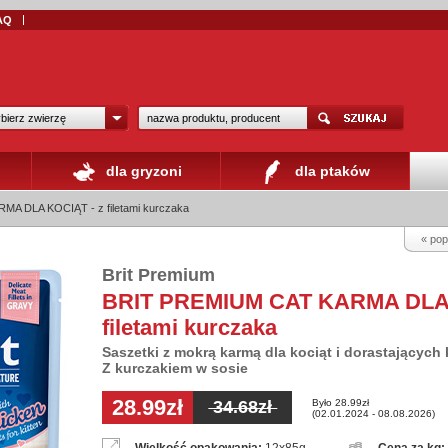
AQ
bierz zwierzę
dla gryzoni
dla ptaków
A DLA KOCIĄT - z filetami kurczaka
« pop
Brit Premium
BRIT PREMIUM CAT KARMA DLA 
filetami kurczaka
Saszetki z mokrą karmą dla kociąt i dorastających
Z kurczakiem w sosie
28.99zł
Było 28.99zł
34.68zł
(02.01.2024 - 08.08.2026)