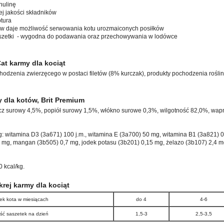
inulinę
ej jakości składników
tura
w daje możliwość serwowania kotu urozmaiconych posiłków
zetki - wygodna do podawania oraz przechowywania w lodówce
at karmy dla kociąt
odzenia zwierzęcego w postaci filetów (8% kurczak), produkty pochodzenia roślin
 dla kotów, Brit Premium
zcz surowy 4,5%, popiół surowy 1,5%, włókno surowe 0,3%, wilgotność 82,0%, wapń
g: witamina D3 (3a671) 100 j.m., witamina E (3a700) 50 mg, witamina B1 (3a821) 0
5 mg, mangan (3b505) 0,7 mg, jodek potasu (3b201) 0,15 mg, żelazo (3b107) 2,4 m
 kcal/kg.
rej karmy dla kociąt
ek kota w miesiącach
do 4
4-6
ość saszetek na dzień
1,5-3
2,5-3,5