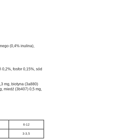
nego (0,4% inulina),
 0,2%, fosfor 0,15%, sód
,3 mg, biotyna (3a880)
g, miedź (3b407) 0,5 mg,
6-12
3-3,5