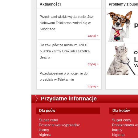
Aktualności
Problemy z pupi
Przed nami wielkie wydarzenie. Już
niebawem Telekarma zmieni się w
Super zoo
czytaj »
Do zakupów za minimum 120 zł
puszka karmy Drax lub saszetka
Beatrix
czytaj »
Przedwiosenne promocje nie do
przebicia w Telekarmie
czytaj »
Przydatne informacje
dla psów
dla kotów
Super ceny
Super ceny
Posezonowa wyprzedaż
Posezonowa w
karmy
karmy
higiena
higiena