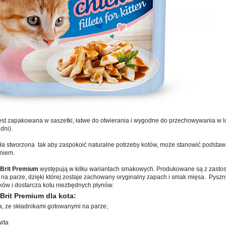
est zapakowana w saszetki, łatwe do otwierania i wygodne do przechowywania w l
dni).
ła stworzona tak aby zaspokoić naturalne potrzeby kotów, może stanowić podstawę 
niem.
 Brit Premium
występują w kilku wariantach smakowych. Produkowane są z zasto
 na parze, dzięki której zostaje zachowany oryginalny zapach i smak mięsa. Pysz
ków i dostarcza kotu niezbędnych płynów.
Brit Premium dla kota:
ra, ze składnikami gotowanymi na parze;
ita