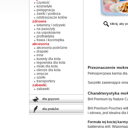
czystość
kosmetyki
pielęgnacja
żwirki / podłoża
odstraszacze kotów
zdrowie
kliknij, aby 
witaminy / odżywki
na pasożyty
na uspokojenie
profilaktyka
trawa i kocimiętka
akcesoria
akcesoria podróżne
drapaki
inne
kuwety dla kota
legowiska dla kota
miski dla kota
Przeznaczenie mokre
obroże dla kota
Pełnoporcjowa karma dla k
smycze
szelki
transportery
Saszetki zawierające smak
zabawki
zabawki
Charakterystyka mok
dla gryzoni
Brit Premium by Nature Cat
Brit Premium Pouches with
dla ptaków
i zdrowa, jest idealna dl
Formuła tej kociej karmy 
bakteryjna jelit. Wspoma