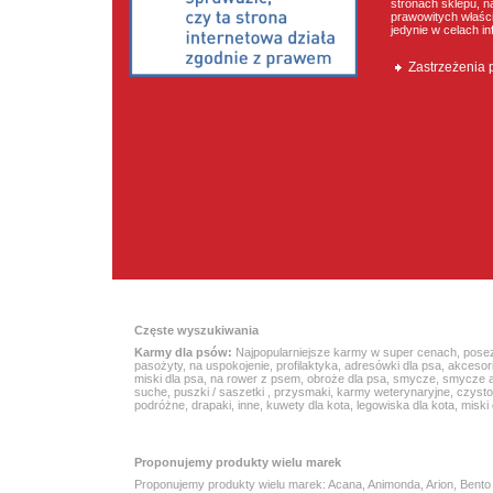
stronach sklepu, n
prawowitych właścic
jedynie w celach i
Zastrzeżenia
Częste wyszukiwania
Karmy dla psów:
Najpopularniejsze karmy w super cenach
,
pose
pasożyty
,
na uspokojenie
,
profilaktyka
,
adresówki dla psa
,
akcesor
miski dla psa
,
na rower z psem
,
obroże dla psa
,
smycze
,
smycze 
suche
,
puszki / saszetki
,
przysmaki
,
karmy weterynaryjne
,
czyst
podróżne
,
drapaki
,
inne
,
kuwety dla kota
,
legowiska dla kota
,
miski 
Proponujemy produkty wielu marek
Proponujemy produkty wielu marek:
Acana
, Animonda, Arion,
Bento