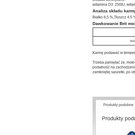
witamina D3: 250IU, wit
Analiza składu karmy
Białko 8,5 %,Tłuszcz 4,5 
Dawkowanie Brit mok
ilo
Karmę podawać w temperat
Trzeba pamiętać że, mokra
podatność na zachodzenie
zamkniętej saszetki, po 
Produkty podobne
Produkty pod