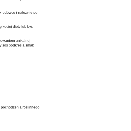
 lodówce ( należy je po
kociej diety lub być
sowaniem unikalnej,
ny sos podkreśla smak
y pochodzenia roślinnego