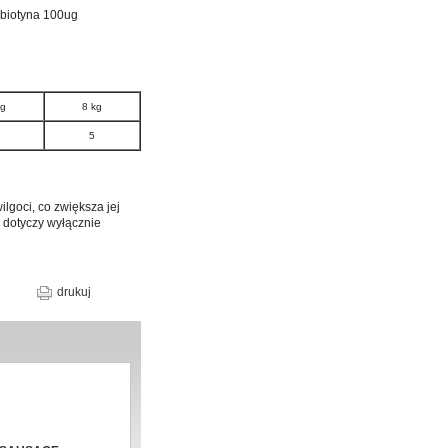
 biotyna 100ug
kg
8 kg
5
lgoci, co zwiększa jej
 dotyczy wyłącznie
drukuj