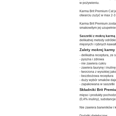
w pożywieniu.
Karma Brit Premium Cat j
otwarciu zużyć w max 2-3 
Karma Brit Premium zosta
smakowitym jej uzupełnie
Saszetki z mokrą karmą
delikatnej metody odróbki
mięsnych i rybnych kawał
Zalety mokrej karmy 
- delikatna receptura, ze
- pyszna i zdrowa
- nie zawiera cukru
- zawiera taurynę i inulinę
- tworzona z wysokiej jak
- bezzbożowa receptura
- duży wybór smaków daj
- zapakowana w saszetki
Składniki Brit Premi
mięso i produkty pochodz
(0,4% inuliny), substancj
Nie zawiera barwników i 
Dodatki dietetyczne: