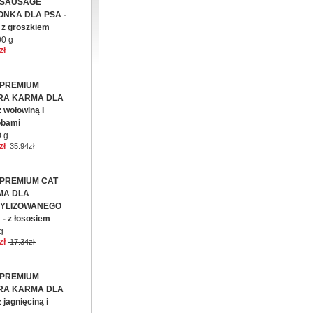
 SAUSAGE
ONKA DLA PSA -
 z groszkiem
0 g
zł
 PREMIUM
RA KARMA DLA
 wołowiną i
obami
 g
zł
35.94zł
 PREMIUM CAT
MA DLA
YLIZOWANEGO
- z łososiem
g
zł
17.34zł
 PREMIUM
RA KARMA DLA
 jagnięciną i