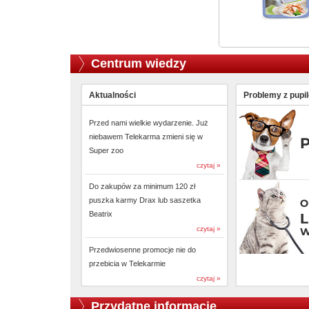
Centrum wiedzy
Aktualności
Problemy z pupi
Przed nami wielkie wydarzenie. Już
niebawem Telekarma zmieni się w
Super zoo
czytaj »
Do zakupów za minimum 120 zł
puszka karmy Drax lub saszetka
Beatrix
czytaj »
Przedwiosenne promocje nie do
przebicia w Telekarmie
czytaj »
Przydatne informacje