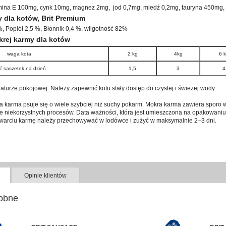
amina E 100mg, cynk 10mg, magnez 2mg, jod 0,7mg, miedź 0,2mg, tauryna 450mg,
 dla kotów, Brit Premium
%, Popiół 2,5 %, Błonnik 0,4 %, wilgotność 82%
rej karmy dla kotów
waga kota
2 kg
4kg
6 
ść saszetek na dzień
1,5
3
4
urze pokojowej. Należy zapewnić kotu stały dostęp do czystej i świeżej wody.
 karma psuje się o wiele szybciej niż suchy pokarm. Mokra karma zawiera sporo wi
 niekorzystnych procesów. Data ważności, która jest umieszczona na opakowaniu
otwarciu karmę należy przechowywać w lodówce i zużyć w maksymalnie 2–3 dni.
Opinie klientów
obne