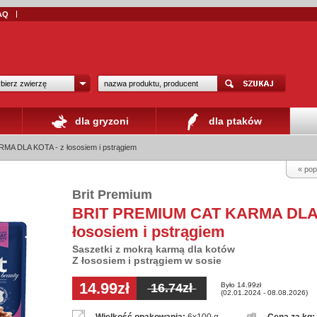
AQ
bierz zwierzę
dla gryzoni
dla ptaków
A DLA KOTA - z łososiem i pstrągiem
« pop
Brit Premium
BRIT PREMIUM CAT KARMA DLA 
łososiem i pstrągiem
Saszetki z mokrą karmą dla kotów
Z łososiem i pstrągiem w sosie
14.99zł
Było 14.99zł
16.74zł
(02.01.2024 - 08.08.2026)