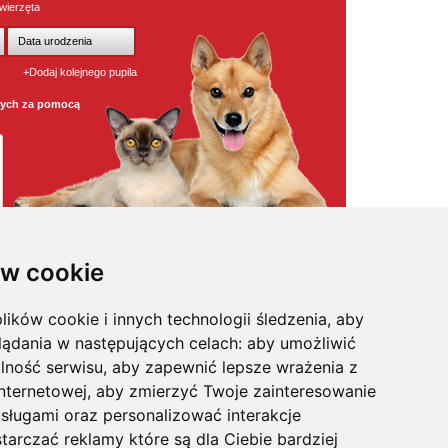
wierzęta
+Dodaj kolejnego pupila
wych za pomocą
w cookie
lików cookie i innych technologii śledzenia, aby
osmetyki
,
pielęgnacja
,
odstraszacze psów
,
witaminy / odżywki
,
na
kagańce
,
klatki dla psa
,
legowiska dla psa
,
maty samochodowe
,
lądania w następujących celach:
aby umożliwić
pularniejsze karmy w super cenach
,
posezonowa wyprzedaż
,
sożyty
,
na uspokojenie
,
profilaktyka
,
trawa i kocimiętka
,
akcesoria
lność serwisu
,
aby zapewnić lepsze wrażenia z
internetowej
,
aby zmierzyć Twoje zainteresowanie
sługami oraz personalizować interakcje
tarczać reklamy które są dla Ciebie bardziej
's, Felix, Gourmet, Happy Dog, Hills, IAMS, Kitekat, Mera Dog,