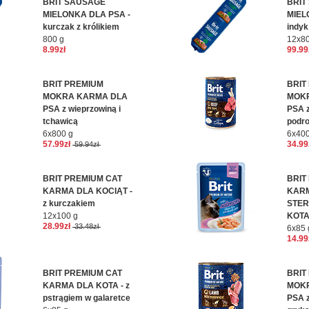
BRIT SAUSAGE
BRIT
MIELONKA DLA PSA -
MIEL
kurczak z królikiem
indyk
800 g
12x80
8.99zł
99.99
BRIT PREMIUM
BRIT
MOKRA KARMA DLA
MOK
PSA z wieprzowiną i
PSA z
tchawicą
podr
6x800 g
6x400
57.99zł
34.99
59.94zł
BRIT PREMIUM CAT
BRIT
KARMA DLA KOCIĄT -
KAR
z kurczakiem
STER
12x100 g
KOTA 
28.99zł
33.48zł
6x85 
14.99
BRIT PREMIUM CAT
BRIT
KARMA DLA KOTA - z
MOK
pstrągiem w galaretce
PSA z