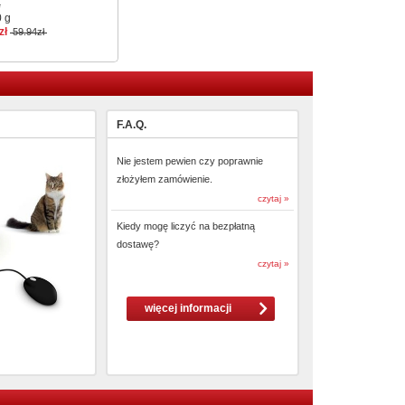
ą
 g
zł
59.94zł
F.A.Q.
Nie jestem pewien czy poprawnie
złożyłem zamówienie.
czytaj »
Kiedy mogę liczyć na bezpłatną
dostawę?
czytaj »
więcej informacji