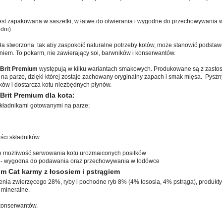
est zapakowana w saszetki, w łatwe do otwierania i wygodne do przechowywania w
dni).
ła stworzona tak aby zaspokoić naturalne potrzeby kotów, może stanowić podstawę 
niem. To pokarm, nie zawierający soi, barwników i konserwantów.
 Brit Premium
występują w kilku wariantach smakowych. Produkowane są z zasto
 na parze, dzięki której zostaje zachowany oryginalny zapach i smak mięsa. Pysz
ków i dostarcza kotu niezbędnych płynów.
Brit Premium dla kota:
 składnikami gotowanymi na parze;
ości składników
e możliwość serwowania kotu urozmaiconych posiłków
 - wygodna do podawania oraz przechowywania w lodówce
um Cat karmy z łososiem i pstrągiem
enia zwierzęcego 28%, ryby i pochodne ryb 8% (4% łososia, 4% pstrąga), produkt
e mineralne.
konserwantów.