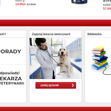
6x85 g
gryk
14.99zł
17.34zł
6x800
57.99
lem?
Zapytaj lekarza weterynarii
Biblioteka
zadaj pytanie