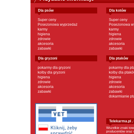
dla psów
dla kotów
Super ceny
Super ceny
Posezonowa wyprzedaż
Posezonowa w
karmy
karmy
higiena
higiena
zdrowie
zdrowie
akcesoria
akcesoria
zabawki
zabawki
dla gryzoni
dla ptaków
pokarmy dla gryzoni
pokarmy dla p
kolby dla gryzoni
kolby dla ptak
higiena
higiena
zdrowie
zdrowie
akcesoria
akcesoria
zabawki
zabawki
dokarmianie p
Telekarma.pl 
Wszelkie znaki tow
producentów oraz 