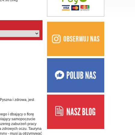
24.98 zł/kg
yszna i zdrowa, jest
ego i dbający o florę
awiający samopoczucie
 szereg zaburzeń pracy
a zdrowych oczu. Tauryna
uryny - musi ją otrzymywać