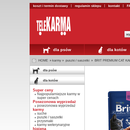
koszt i termin dostawy
regulamin sklepu
kontakt
F
wy
dla psów
dla kotów
HOME
» karmy »
puszki / saszetki
»
BRIT PREMIUM CAT KARM
dla psów
dla kotów
Super ceny
Najpopularniejsze karmy w
super cenach
Posezonowa wyprzedaż
posezonowa wyprzedaż
karmy
suche
puszki / saszetki
przysmaki
karmy weterynaryjne
higiena