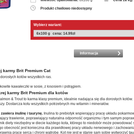
Wielkość opakowania:
6x100 g
Cena za kg:
Produkt chwilowo niedostępny
Wybierz wariant:
Informacja
j karmy Brit Premium Cat
dorosłych kotów wszystkich ras.
owite kawałeczki w sosie, z łososiem i pstrągiem.
rej karmy Brit Premium dla kotów
mon & Trout to karma klasy premium, idealnie nadająca się dla dorosłych kotów. P
zy. Dostarcza kotu wszystkich potrzebnych mu witamin i minerałów.
zawiera inulinę i taurynę.
Inulina to prebiotyk wspierający pracę układu pokarmow
gający trawienie, poprawiający naturalna odporność organizmu i tym samym popr
adnik diety niezbędny w diecie każdego kota, którego to niedobór może powodować
go obecność jest konieczna dla prawidłowej pracy układu nerwowego i zachowani
awnia pracę serca i chroni wątrobę. Kot nie jest w stanie sam sobie wytworzyć ta