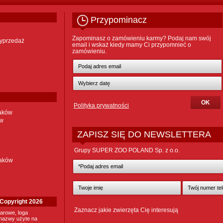
Przypominacz
Zapominasz o zamówieniu karmy? Podaj nam swój
yprzedaż
email i wskaż kiedy mamy Ci przypomnieć o
zamówieniu.
Polityka prywatności
taków
ów
ZAPISZ SIĘ DO NEWSLETTERA
Grupy SUPER ZOO POLAND Sp. z o.o.
taków
. Copyright 2026
Zaznacz jakie zwierzęta Cię interesują
arowe, loga
nazwy użyte na