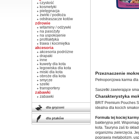
czystość
kosmetyki
pielęgnacja
żwirki / podłoża
odstraszacze kotów
zdrowie
witaminy / odżywki
na pasożyty
na uspokojenie
profilaktyka
trawa i kocimiętka
akcesoria
akcesoria podróżne
drapaki
inne
kuwety dla kota
legowiska dla kota
miski dla kota
Przeznaczenie mokre
obroże dla kota
Pełnoporcjowa karma dla 
smycze
szelki
transportery
Saszetki zawierające smak
zabawki
Charakterystyka mok
zabawki
BRIT Premium Pouches Sal
dla gryzoni
idealna dla kocich smakos
Formuła tej kociej karmy 
dla ptaków
bakteryjna jelit. Wspoma
kota. Tauryna zaś to skł
organizmu zwierzęcia. Je
poprawia metabolizm, uspr