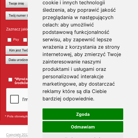
cookie i innych technologii
śledzenia, aby poprawić jakość
przeglądania w następujących
celach:
aby umożliwić
Zaznacz jakie zwierzęta Cię interesują
podstawową funkcjonalność
serwisu
,
aby zapewnić lepsze
Psy
Koty
Małe ssaki
Ptaki
Inne zwierzęta
wrażenia z korzystania ze strony
internetowej
,
aby zmierzyć Twoje
zainteresowanie naszymi
produktami i usługami oraz
+Dodaj kolejnego pupila
personalizować interakcje
*Wyrażam zgodę na przesyłanie informacji handlowych za pomocą
marketingowe
,
aby dostarczać
środków komunikacji elektronicznej.
więcej »
reklamy które są dla Ciebie
bardziej odpowiednie
.
Zgoda
* Pola obowiązkowe
Odmawiam
Copyright 2012 Telekarma
|
Ochrona prywatności
|
Mapa strony
|
Pełna mapa