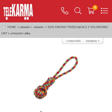
0
HOME
» zabawki »
zabawki
»
DOG FANTASY PRZECIĄGACZ Z KOLOROWEJ
LINY z uchwytem i piłką
« poprzedni
następny »