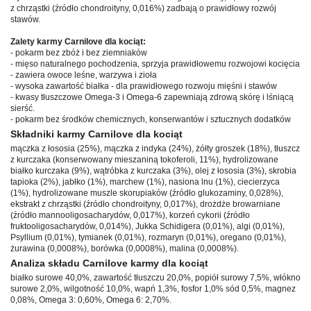
z chrząstki (źródło chondroityny, 0,016%) zadbają o prawidłowy rozwój
stawów.
Zalety karmy Carnilove dla kociąt:
- pokarm bez zbóż i bez ziemniaków
- mięso naturalnego pochodzenia, sprzyja prawidłowemu rozwojowi kocięcia
- zawiera owoce leśne, warzywa i zioła
- wysoka zawartość białka - dla prawidłowego rozwoju mięśni i stawów
- kwasy tłuszczowe Omega-3 i Omega-6 zapewniają zdrową skórę i lśniącą
sierść.
- pokarm bez środków chemicznych, konserwantów i sztucznych dodatków
Składniki karmy Carnilove dla kociąt
mączka z łososia (25%), mączka z indyka (24%), żółty groszek (18%), tłuszcz
z kurczaka (konserwowany mieszaniną tokoferoli, 11%), hydrolizowane
białko kurczaka (9%), wątróbka z kurczaka (3%), olej z łososia (3%), skrobia
tapioka (2%), jabłko (1%), marchew (1%), nasiona lnu (1%), ciecierzyca
(1%), hydrolizowane muszle skorupiaków (źródło glukozaminy, 0,028%),
ekstrakt z chrząstki (źródło chondroityny, 0,017%), drożdże browarniane
(źródło mannooligosacharydów, 0,017%), korzeń cykorii (źródło
fruktooligosacharydów, 0,014%), Jukka Schidigera (0,01%), algi (0,01%),
Psyllium (0,01%), tymianek (0,01%), rozmaryn (0,01%), oregano (0,01%),
żurawina (0,0008%), borówka (0,0008%), malina (0,0008%).
Analiza składu Carnilove karmy dla kociąt
białko surowe 40,0%, zawartość tłuszczu 20,0%, popiół surowy 7,5%, włókno
surowe 2,0%, wilgotność 10,0%, wapń 1,3%, fosfor 1,0% sód 0,5%, magnez
0,08%, Omega 3: 0,60%, Omega 6: 2,70%.