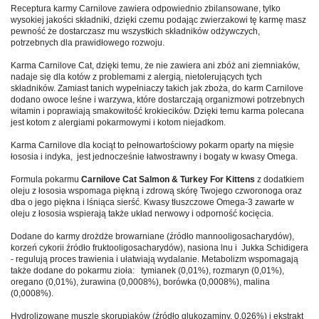
Receptura karmy Carnilove
zawiera odpowiednio zbilansowane, tylko
wysokiej jakości składniki, dzięki czemu podając zwierzakowi tę karmę masz
pewność że dostarczasz mu wszystkich składników odżywczych,
potrzebnych dla prawidłowego rozwoju.
Karma Carnilove Cat, dzięki temu, że nie zawiera ani zbóż ani ziemniaków,
nadaje się dla kotów z problemami z alergią, nietolerujących tych
składników. Zamiast tanich wypełniaczy takich jak zboża, do karm Carnilove
dodano owoce leśne i warzywa, które dostarczają organizmowi potrzebnych
witamin i poprawiają smakowitość krokiecików. Dzięki temu karma polecana
jest kotom z alergiami pokarmowymi i kotom niejadkom.
Karma Carnilove dla kociąt to pełnowartościowy pokarm oparty na mięsie
łososia i indyka, jest jednocześnie łatwostrawny i bogaty w kwasy Omega.
Formula pokarmu
Carnilove Cat Salmon & Turkey For Kittens
z dodatkiem
oleju z łososia wspomaga piękną i zdrową skórę Twojego czworonoga oraz
dba o jego piękna i lśniąca sierść. Kwasy tłuszczowe Omega-3 zawarte w
oleju z łososia wspierają także układ nerwowy i odporność kocięcia.
Dodane do karmy drożdże browarniane (źródło mannooligosacharydów),
korzeń cykorii źródło fruktooligosacharydów), nasiona lnu i Jukka Schidigera
- regulują proces trawienia i ułatwiają wydalanie. Metabolizm wspomagają
także dodane do pokarmu zioła: tymianek (0,01%), rozmaryn (0,01%),
oregano (0,01%), żurawina (0,0008%), borówka (0,0008%), malina
(0,0008%).
Hydrolizowane muszle skorupiaków (źródło glukozaminy, 0,026%) i ekstrakt