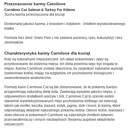
Przeznaczenie karmy Carnilove
Carnilove Cat Salmon & Turkey For Kittens
Sucha karma przeznaczona dla kociąt.
Doskonalej jakości karma, z łososiem i indykiem - źródłem wysokostrawnego
białka.
Formuła bez zbóż: Grain Free ( nie zawiera pszenicy, ryżu, kukurydzy) i bez
ziemniaków.
Charakterystyka karmy Carnilove dla kociąt
Koty są naturalnymi mięsożercami. Ich układ pokarmowy i zęby są
przystosowane do jedzenia mięsa. Ich dieta powinna więc być bogata w
mięso. Karma Carnilove została stworzona, by zaspokoić naturalne wymogi
żywieniowe kotów, mając na względzie ich pochodzenie biologiczne i
uwarunkowania anatomiczne.
Formuły karm Carnilove Cat są tak zbilansowane, że te pokarmy bardzo
przypominają naturalną dietę kota. Zawierają wysokiej jakości mięso, z
odpowiednim dodatkiem warzyw i ziół. Carnilove Cat to szeroki wybór
starannie wyselekcjonowanych mięs pochodzenia dzikiego od zwierząt,
takich jak renifer, kaczka, bażant, indyk, jagnię, dzik i łosoś, to karmy, które
odpowiadają składowi naturalnego pokarmu kotów. Owoce leśne, warzywa i
zioła obecne w pokarmach Carnilove są naturalnym źródłem witamin,
przeciwutleniaczy i innych niezbędnych Twojemu pupilowi składników
odżywczych.