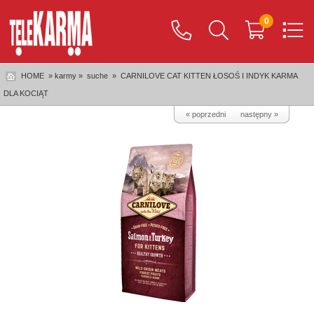
0
HOME
» karmy »
suche
»
CARNILOVE CAT KITTEN ŁOSOŚ I INDYK KARMA
DLA KOCIĄT
« poprzedni
następny »