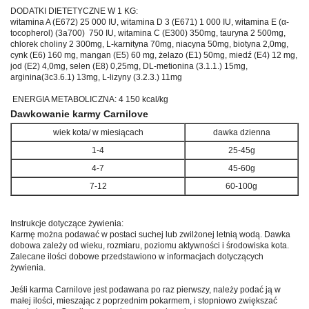
DODATKI DIETETYCZNE W 1 KG:
witamina A (E672) 25 000 IU, witamina D 3 (E671) 1 000 IU, witamina E (α-
tocopherol) (3a700) 750 IU, witamina C (E300) 350mg, tauryna 2 500mg,
chlorek choliny 2 300mg, L-karnityna 70mg, niacyna 50mg, biotyna 2,0mg,
cynk (E6) 160 mg, mangan (E5) 60 mg, żelazo (E1) 50mg, miedź (E4) 12 mg,
jod (E2) 4,0mg, selen (E8) 0,25mg, DL-metionina (3.1.1.) 15mg,
arginina(3c3.6.1) 13mg, L-lizyny (3.2.3.) 11mg
ENERGIA METABOLICZNA: 4 150 kcal/kg
Dawkowanie karmy Carnilove
wiek kota/ w miesiącach
dawka dzienna
1-4
25-45g
4-7
45-60g
7-12
60-100g
Instrukcje dotyczące żywienia:
Karmę można podawać w postaci suchej lub zwilżonej letnią wodą. Dawka
dobowa zależy od wieku, rozmiaru, poziomu aktywności i środowiska kota.
Zalecane ilości dobowe przedstawiono w informacjach dotyczących
żywienia.
Jeśli karma Carnilove jest podawana po raz pierwszy, należy podać ją w
małej ilości, mieszając z poprzednim pokarmem, i stopniowo zwiększać