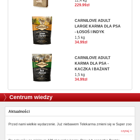
11,4 kg
229.99zł
CARNILOVE ADULT
LARGE KARMA DLA PSA
- ŁOSOŚ I INDYK
1,5 kg
34.99zł
CARNILOVE ADULT
KARMA DLA PSA -
KACZKA I BAŻANT
1,5 kg
34.99zł
Centrum wiedzy
Aktualności
Przed nami wielkie wydarzenie. Już niebawem Telekarma zmieni się w Super zoo
czytaj »