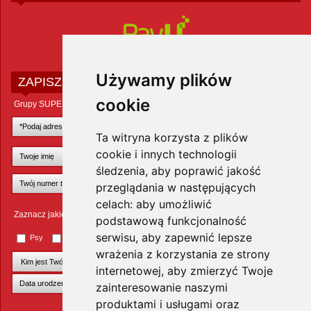
Używamy plików
ZAPISZ SIĘ DO NEWSLETTERA
cookie
Grupy SUPER ZOO POLAND Sp. z o.o.
Ta witryna korzysta z plików
cookie i innych technologii
śledzenia, aby poprawić jakość
przeglądania w następujących
celach:
aby umożliwić
Zaznacz jakie zwierzęta Cię interesują
podstawową funkcjonalność
serwisu
,
aby zapewnić lepsze
Psy
Koty
Małe ssaki
Ptaki
Inne zwierzęta
wrażenia z korzystania ze strony
internetowej
,
aby zmierzyć Twoje
zainteresowanie naszymi
produktami i usługami oraz
+Dodaj kolejnego pupila