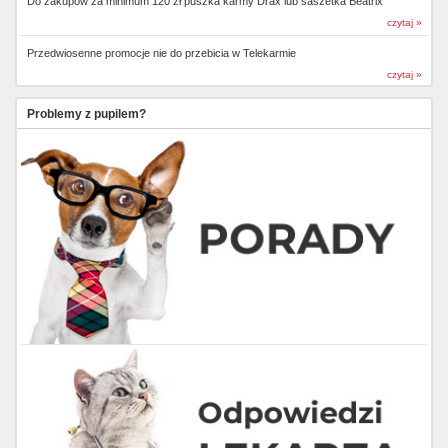
Do zakupów za minimum 120 zł puszka karmy Drax lub saszetka Beatrix
czytaj »
Przedwiosenne promocje nie do przebicia w Telekarmie
czytaj »
Problemy z pupilem?