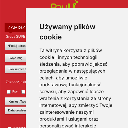
Używamy plików
ZAPISZ SIĘ DO NEWSLETTERA
cookie
Grupy SUPER ZOO POLAND Sp. z o.o.
Ta witryna korzysta z plików
cookie i innych technologii
śledzenia, aby poprawić jakość
przeglądania w następujących
celach:
aby umożliwić
Zaznacz jakie zwierzęta Cię interesują
podstawową funkcjonalność
serwisu
,
aby zapewnić lepsze
Psy
Koty
Małe ssaki
Ptaki
Inne zwierzęta
wrażenia z korzystania ze strony
internetowej
,
aby zmierzyć Twoje
zainteresowanie naszymi
produktami i usługami oraz
+Dodaj kolejnego pupila
personalizować interakcje