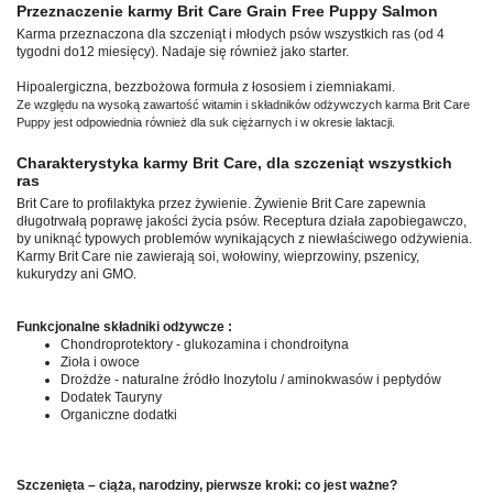
Przeznaczenie karmy Brit Care Grain Free Puppy Salmon
Karma przeznaczona dla szczeniąt i młodych psów wszystkich ras (od 4
tygodni do12 miesięcy). Nadaje się również jako starter.
Hipoalergiczna, bezzbożowa formuła z łososiem i ziemniakami.
Ze względu na wysoką zawartość witamin i składników odżywczych karma Brit Care
Puppy jest odpowiednia również dla suk ciężarnych i w okresie laktacji.
Charakterystyka karmy Brit Care, dla szczeniąt wszystkich
ras
Brit Care to profilaktyka przez żywienie. Żywienie Brit Care zapewnia
długotrwałą poprawę jakości życia psów. Receptura działa zapobiegawczo,
by uniknąć typowych problemów wynikających z niewłaściwego odżywienia.
Karmy Brit Care nie zawierają soi, wołowiny, wieprzowiny, pszenicy,
kukurydzy ani GMO.
Funkcjonalne składniki odżywcze :
Chondroprotektory - glukozamina i chondroityna
Zioła i owoce
Drożdże - naturalne źródło Inozytolu / aminokwasów i peptydów
Dodatek Tauryny
Organiczne dodatki
Szczenięta – ciąża, narodziny, pierwsze kroki: co jest ważne?