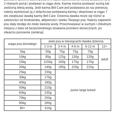
2 równych porcji i podawać w ciągu dnia. Karmę można podawać suchą lub
zwilżoną letnią wodą. Jeśli karma Brit Care jest podawana po raz pierwszy,
należy wymieszać ją z dotychczas podawaną karmą i stopniowo w ciągu 7
dni zwiększać dawkę karmy Brit Care. Dzienna dawka może się różnić w
zależności od środowiska, aktywności i wieku Twojego psa. Należy zapewnić
psu stały dostęp do miski świeżej wody. Przechowywać w suchym i chłodnym
miejscu z dala od bezpośredniego działania promieni słonecznych, po
otwarciu ponownie zamknąć.
wiek psa w miesiącach/ dawka dzienna
waga psa dorosłego
1-3 m
3-4 m
4-6 m
6-12 m
12<
5kg
50g
75g
75g
70g
10kg
85g
125g
130g
120g
adult
15kg
1150g
160g
175g
170g
20kg
140g
185g
220g
215g
25kg
150g
30kg
170g
40kg
180g
50kg
210g
junior large breed
60kg
235g
70kg
250g
80kg
260g
90<
310g