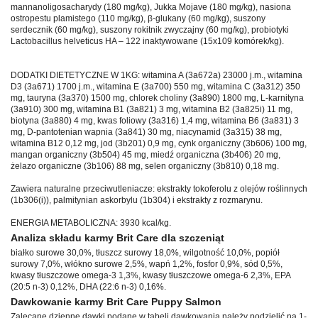
mannanoligosacharydy (180 mg/kg), Jukka Mojave (180 mg/kg), nasiona
ostropestu plamistego (110 mg/kg), β-glukany (60 mg/kg), suszony
serdecznik (60 mg/kg), suszony rokitnik zwyczajny (60 mg/kg), probiotyki
Lactobacillus helveticus HA – 122 inaktywowane (15x109 komórek/kg).
DODATKI DIETETYCZNE W 1KG: witamina A (3a672a) 23000 j.m., witamina
D3 (3a671) 1700 j.m., witamina E (3a700) 550 mg, witamina C (3a312) 350
mg, tauryna (3a370) 1500 mg, chlorek choliny (3a890) 1800 mg, L-karnityna
(3a910) 300 mg, witamina B1 (3a821) 3 mg, witamina B2 (3a825i) 11 mg,
biotyna (3a880) 4 mg, kwas foliowy (3a316) 1,4 mg, witamina B6 (3a831) 3
mg, D-pantotenian wapnia (3a841) 30 mg, niacynamid (3a315) 38 mg,
witamina B12 0,12 mg, jod (3b201) 0,9 mg, cynk organiczny (3b606) 100 mg,
mangan organiczny (3b504) 45 mg, miedź organiczna (3b406) 20 mg,
żelazo organiczne (3b106) 88 mg, selen organiczny (3b810) 0,18 mg.
Zawiera naturalne przeciwutleniacze: ekstrakty tokoferolu z olejów roślinnych
(1b306(i)), palmitynian askorbylu (1b304) i ekstrakty z rozmarynu.
ENERGIA METABOLICZNA: 3930 kcal/kg.
Analiza składu karmy Brit Care dla szczeniąt
białko surowe 30,0%, tłuszcz surowy 18,0%, wilgotność 10,0%, popiół
surowy 7,0%, włókno surowe 2,5%, wapń 1,2%, fosfor 0,9%, sód 0,5%,
kwasy tłuszczowe omega-3 1,3%, kwasy tłuszczowe omega-6 2,3%, EPA
(20:5 n-3) 0,12%, DHA (22:6 n-3) 0,16%.
Dawkowanie karmy Brit Care Puppy Salmon
Zalecane dzienne dawki podane w tabeli dawkowania należy podzielić na 1-