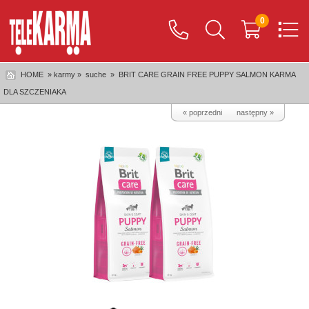
0
HOME
» karmy »
suche
»
BRIT CARE GRAIN FREE PUPPY SALMON KARMA
DLA SZCZENIAKA
« poprzedni
następny »