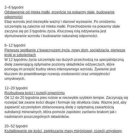
2–6 tygodni
Odstawienie od mleka matki, przejście na pokarmy stałe, budowanie
odporności
Etap wzrostu jest niezwykle ważny i stanowi wyzwanie. Po urodzeniu
szczenięta są zależne od mleka matki. Przechodzenie na pokarmy stałe
zaczyna się po 3 tygodniu życia. Kluczową rolą odżywiania jest
stymulowanie wzrostu i budowanie naturalnej odporności.
6–12 tygodni
Pierwsze spotkanie z towarzyszem życia, nowy dom, socjalizacja, pierwsze
kroki w szkoleniach
W 12 tygodniu życia szczenięta ras dużych przechodzą na specjalistyczną
dietę zawierającą optymalne poziomy składników odżywczych, które
pomogą im przejść trudny okres intensywnego wzrostu. Żywienie jest
kluczem do prawidłowego rozwoju osobowości oraz umiejętności
umysłowych.
12–20 tygodni
Rozbudowa kości i rozwój organizmu
Od 12 do 20 tygodnia pies rośnie w niezwykle szybkim tempie. Zaczynają się
rozwijać tak zwane kości długie i formuje się struktura ciała. Ważne jest, aby
zapewnić szczeniętom zbilansowaną dietę z optymalną zawartością
substancji mineralnych, która pomoże zapobiec zarówno brakom jak i
nadmiarom poszczególnych składników.
20–52 tygodni
Kształtowanie się kości, zwiększanie masy mięśniowej, rozwój umysłowy,