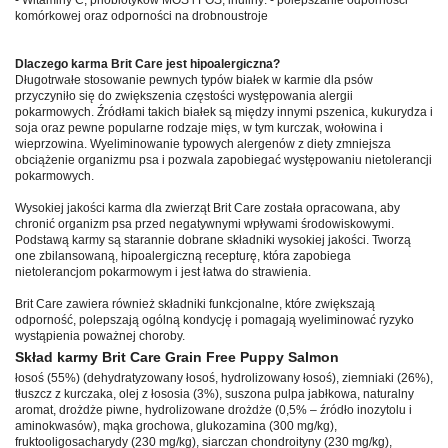
- Witaminy C, priobiotyków MOS i FOS, inuliny: - polepszanie odporności
komórkowej oraz odporności na drobnoustroje
Dlaczego karma Brit Care jest hipoalergiczna?
Długotrwałe stosowanie pewnych typów białek w karmie dla psów
przyczyniło się do zwiększenia częstości występowania alergii
pokarmowych. Źródłami takich białek są między innymi pszenica, kukurydza i
soja oraz pewne popularne rodzaje mięs, w tym kurczak, wołowina i
wieprzowina. Wyeliminowanie typowych alergenów z diety zmniejsza
obciążenie organizmu psa i pozwala zapobiegać występowaniu nietolerancji
pokarmowych.
Wysokiej jakości karma dla zwierząt Brit Care została opracowana, aby
chronić organizm psa przed negatywnymi wpływami środowiskowymi.
Podstawą karmy są starannie dobrane składniki wysokiej jakości. Tworzą
one zbilansowaną, hipoalergiczną recepturę, która zapobiega
nietolerancjom pokarmowym i jest łatwa do strawienia.
Brit Care zawiera również składniki funkcjonalne, które zwiększają
odporność, polepszają ogólną kondycję i pomagają wyeliminować ryzyko
wystąpienia poważnej choroby.
Skład karmy Brit Care Grain Free Puppy Salmon
łosoś (55%) (dehydratyzowany łosoś, hydrolizowany łosoś), ziemniaki (26%),
tłuszcz z kurczaka, olej z łososia (3%), suszona pulpa jabłkowa, naturalny
aromat, drożdże piwne, hydrolizowane drożdże (0,5% – źródło inozytolu i
aminokwasów), mąka grochowa, glukozamina (300 mg/kg),
fruktooligosacharydy (230 mg/kg), siarczan chondroityny (230 mg/kg),