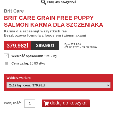
kliknij, aby powiększyć
Brit Care
BRIT CARE GRAIN FREE PUPPY
SALMON KARMA DLA SZCZENIAKA
Karma dla szczeniąt wszystkich ras
Bezzbożowa formuła z łososiem i ziemniakami
379.98zł
Było 379.98zł
399.98zł
(21.03.2025 - 09.08.2026)
Wielkość opakowania:
2x12 kg
Cena za kg:
15.83 zł/kg
Wybierz wariant:
Podaj ilość: