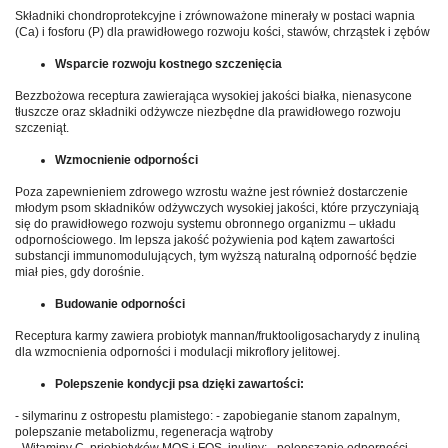
Składniki chondroprotekcyjne i zrównoważone minerały w postaci wapnia
(Ca) i fosforu (P) dla prawidłowego rozwoju kości, stawów, chrząstek i zębów
Wsparcie rozwoju kostnego szczenięcia
Bezzbożowa receptura zawierająca wysokiej jakości białka, nienasycone
tłuszcze oraz składniki odżywcze niezbędne dla prawidłowego rozwoju
szczeniąt.
Wzmocnienie odporności
Poza zapewnieniem zdrowego wzrostu ważne jest również dostarczenie
młodym psom składników odżywczych wysokiej jakości, które przyczyniają
się do prawidłowego rozwoju systemu obronnego organizmu – układu
odpornościowego. Im lepsza jakość pożywienia pod kątem zawartości
substancji immunomodulujących, tym wyższą naturalną odporność będzie
miał pies, gdy dorośnie.
Budowanie odporności
Receptura karmy zawiera probiotyk mannan/fruktooligosacharydy z inuliną
dla wzmocnienia odporności i modulacji mikroflory jelitowej.
Polepszenie kondycji psa dzięki zawartości:
- silymarinu z ostropestu plamistego: - zapobieganie stanom zapalnym,
polepszanie metabolizmu, regeneracja wątroby