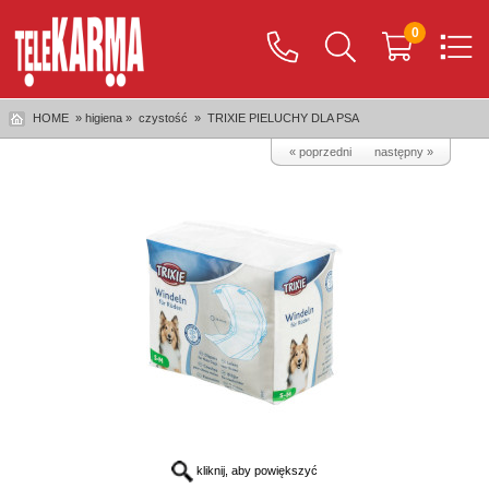
0
HOME
» higiena »
czystość
»
TRIXIE PIELUCHY DLA PSA
« poprzedni
następny »
kliknij, aby powiększyć