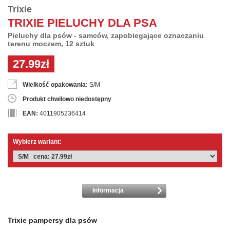
Trixie
TRIXIE PIELUCHY DLA PSA
Pieluchy dla psów - samców, zapobiegające oznaczaniu
terenu moczem, 12 sztuk
27.99zł
Wielkość opakowania:
S/M
Produkt chwilowo niedostępny
EAN:
4011905236414
Wybierz wariant:
Informacja
Trixie pampersy dla psów