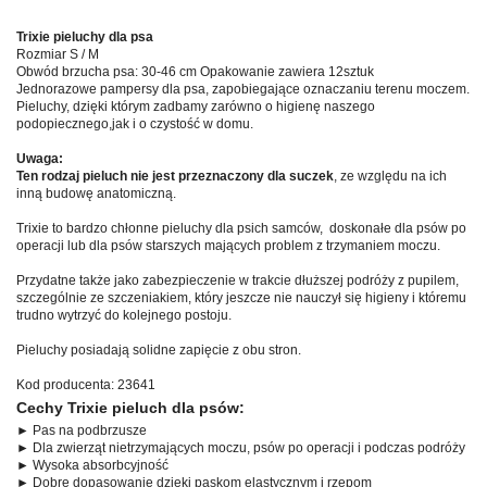
Trixie pieluchy dla psa
Rozmiar S / M
Obwód brzucha psa: 30-46 cm Opakowanie zawiera 12sztuk
Jednorazowe pampersy dla psa, zapobiegające oznaczaniu terenu moczem.
Pieluchy, dzięki którym zadbamy zarówno o higienę naszego
podopiecznego,jak i o czystość w domu.
Uwaga:
Ten rodzaj pieluch nie jest przeznaczony dla suczek
, ze względu na ich
inną budowę anatomiczną.
Trixie to bardzo chłonne pieluchy dla psich samców, doskonałe dla psów po
operacji lub dla psów starszych mających problem z trzymaniem moczu.
Przydatne także jako zabezpieczenie w trakcie dłuższej podróży z pupilem,
szczególnie ze szczeniakiem, który jeszcze nie nauczył się higieny i któremu
trudno wytrzyć do kolejnego postoju.
Pieluchy posiadają solidne zapięcie z obu stron.
Kod producenta: 23641
Cechy Trixie pieluch dla psów:
► Pas na podbrzusze
► Dla zwierząt nietrzymających moczu, psów po operacji i podczas podróży
► Wysoka absorbcyjność
► Dobre dopasowanie dzięki paskom elastycznym i rzepom