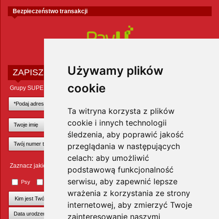
Bezpieczeństwo transakcji
Używamy plików
ZAPISZ SIĘ DO NEWSLETTERA
cookie
Grupy SUPER ZOO POLAND Sp. z o.o.
Ta witryna korzysta z plików
cookie i innych technologii
śledzenia, aby poprawić jakość
przeglądania w następujących
celach:
aby umożliwić
Zaznacz jakie zwierzęta Cię interesują
podstawową funkcjonalność
serwisu
,
aby zapewnić lepsze
Psy
Koty
Małe ssaki
Ptaki
Inne zwierzęta
wrażenia z korzystania ze strony
internetowej
,
aby zmierzyć Twoje
zainteresowanie naszymi