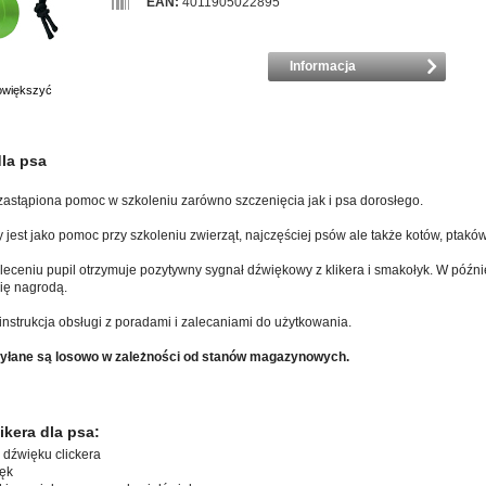
EAN:
4011905022895
Informacja
powiększyć
dla psa
niezastąpiona pomoc w szkoleniu zarówno szczenięcia jak i psa dorosłego.
 jest jako pomoc przy szkoleniu zwierząt, najczęściej psów ale także kotów, ptaków 
ceniu pupil otrzymuje pozytywny sygnał dźwiękowy z klikera i smakołyk. W późni
się nagrodą.
 instrukcja obsługi z poradami i zalecaniami do użytkowania.
syłane są losowo w zależności od stanów magazynowych.
likera dla psa:
dźwięku clickera
ięk