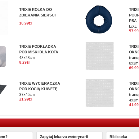
TRIXIE ROLKA DO
TRIX
ZBIERANIA SIERŚCI
POO
PSA
10.99zł
L/XL
57.99
TRIXIE PODKŁADKA
TRIX
POD MISKI DLA KOTA
OKNO
43x28cm
trans
8.29zł
8x3m
69.99
TRIXIE WYCIERACZKA
TRIX
POD KOCIĄ KUWETĘ
OKNO
37x45cm
trans
21.99zł
4x3m
41.99
lem?
Zapytaj lekarza weterynarii
Biblioteka