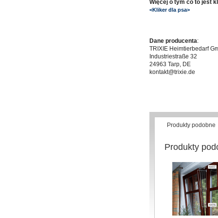
Więcej o tym co to jest 
<Kliker dla psa>
Dane producenta
:
TRIXIE Heimtierbedarf 
Industriestraße 32
24963 Tarp, DE
kontakt@trixie.de
Produkty podobne
Produkty pod