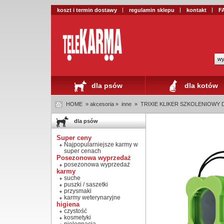
koszt i termin dostawy
regulamin sklepu
kontakt
F
wy
dla psów
dla kotów
HOME
» akcesoria »
inne
»
TRIXIE KLIKER SZKOLENIOWY 
dla psów
Super ceny
Najpopularniejsze karmy w
super cenach
Posezonowa wyprzedaż
posezonowa wyprzedaż
karmy
suche
puszki / saszetki
przysmaki
karmy weterynaryjne
higiena
czystość
kosmetyki