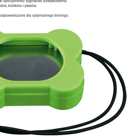
ięki specjalnemu sygnałowi dźwiękowemu
tów, królików i ptaków
podpowiedziami dla optymalnego treningu