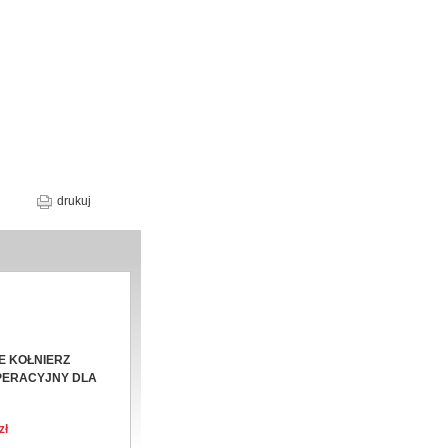
drukuj
IE KOŁNIERZ
PERACYJNY DLA
zł