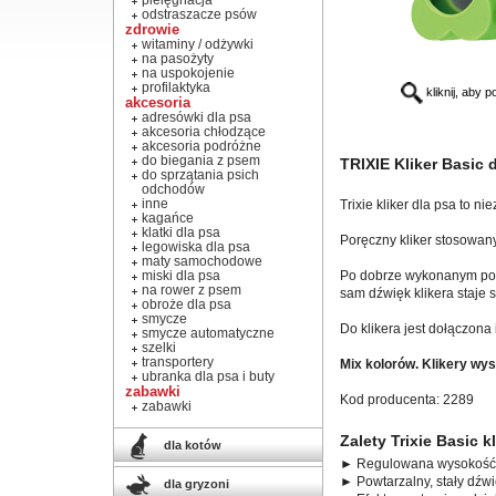
pielęgnacja
odstraszacze psów
zdrowie
witaminy / odżywki
na pasożyty
na uspokojenie
profilaktyka
kliknij, aby 
akcesoria
adresówki dla psa
akcesoria chłodzące
akcesoria podróżne
do biegania z psem
TRIXIE Kliker Basic 
do sprzątania psich
odchodów
inne
Trixie kliker dla psa to 
kagańce
klatki dla psa
Poręczny kliker stosowany
legowiska dla psa
maty samochodowe
miski dla psa
Po dobrze wykonanym pole
na rower z psem
sam dźwięk klikera staje 
obroże dla psa
smycze
Do klikera jest dołączona
smycze automatyczne
szelki
transportery
Mix kolorów. Klikery wy
ubranka dla psa i buty
zabawki
Kod producenta: 2289
zabawki
Zalety Trixie Basic k
dla kotów
► Regulowana wysokość 
► Powtarzalny, stały dźw
dla gryzoni