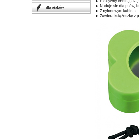
► Efektywny trening, dz
► Nadaje się dla psów, ko
dla ptaków
► Z nylonowym kablem
► Zawiera książeczkę z 