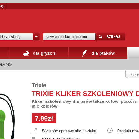
AQ
bierz zwierzę
dla gryzoni
dla ptaków
DLA PSA
« pop
Trixie
TRIXIE KLIKER SZKOLENIOWY 
Kliker szkoleniowy dla psów także kotów, ptaków i
mix kolorów
7.99zł
Wielkość opakowania:
1 sztuka
Produkt chw