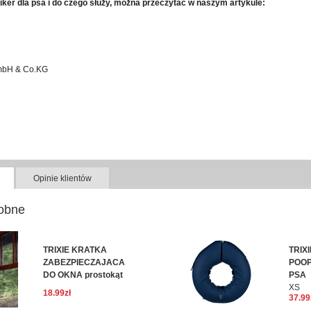
kliker dla psa i do czego służy, można przeczytać w naszym artykule:
GmbH & Co.KG
Opinie klientów
obne
TRIXIE KRATKA
TRIX
ZABEZPIECZAJACA
POO
DO OKNA prostokąt
PSA
XS
18.99zł
37.99