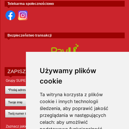
Telekarma społecznościowo
Bezpieczeństwo transakcji
Używamy plików
ZAPISZ SIĘ DO NEWSLETTERA
cookie
Grupy SUPER ZOO POLAND Sp. z o.o.
Ta witryna korzysta z plików
cookie i innych technologii
śledzenia, aby poprawić jakość
przeglądania w następujących
celach:
aby umożliwić
Zaznacz jakie zwierzęta Cię interesują