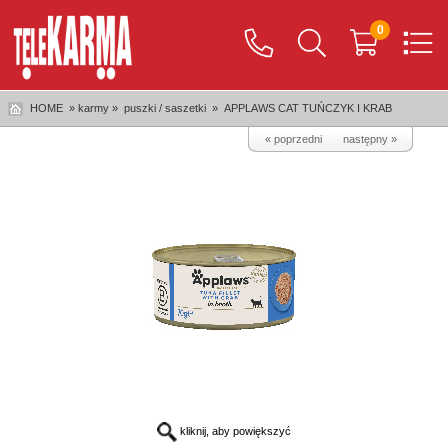
0
HOME
» karmy »
puszki / saszetki
»
APPLAWS CAT TUŃCZYK I KRAB
« poprzedni
następny »
kliknij, aby powiększyć