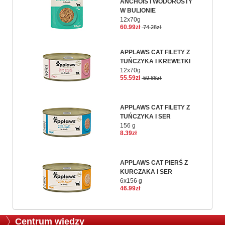
ANCHOIS I WODOROSTY
W BULIONIE
12x70g
60.99zł
74.28zł
APPLAWS CAT FILETY Z
TUŃCZYKA I KREWETKI
12x70g
55.59zł
59.88zł
APPLAWS CAT FILETY Z
TUŃCZYKA I SER
156 g
8.39zł
APPLAWS CAT PIERŚ Z
KURCZAKA I SER
6x156 g
46.99zł
Centrum wiedzy