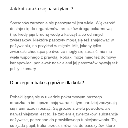
Jak kot zaraża się pasożytami?
Sposobów zarażenia się pasożytami jest wiele. Większość
dostaje się do organizmów mruczków drogą pokarmową
(np. kiedy pije brudną wodę z kałuży) albo od innych
zwierzaków. Niektóre pasożyty mogą się też znajdować w
pożywieniu, na przykład w mięsie. Mit, jakoby tylko
zwierzaki chodzące po dworze mogły się zarazić, nie ma
wiele wspólnego z prawdą. Robaki może mieć też domowy
kanapowiec, ponieważ nosicielami jaj pasożytów bywają też
pchły i komary.
Dlaczego robaki są groźne dla kota?
Robaki lęgną się w układzie pokarmowym naszego
mruczka, a im lepsze mają warunki, tym bardziej zaczynają
się namnażać i rosnąć. Są groźne z wielu powodów, ale
najważniejszym jest to, że zabierają zwierzakowi substancje
odżywcze, potrzebne do prawidłowego funkcjonowania. To,
co zjada pupil, trafia przecież również do pasożytów, które