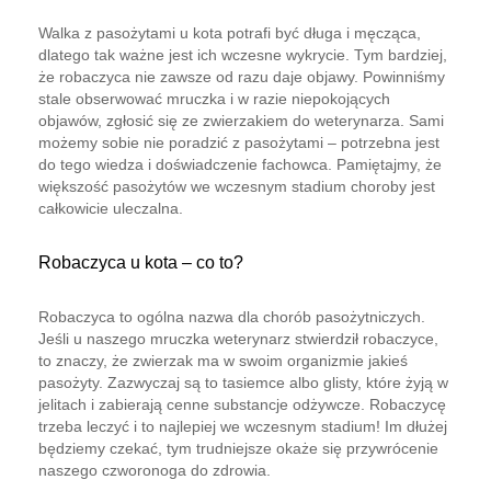
Walka z pasożytami u kota potrafi być długa i męcząca,
dlatego tak ważne jest ich wczesne wykrycie. Tym bardziej,
że robaczyca nie zawsze od razu daje objawy. Powinniśmy
stale obserwować mruczka i w razie niepokojących
objawów, zgłosić się ze zwierzakiem do weterynarza. Sami
możemy sobie nie poradzić z pasożytami – potrzebna jest
do tego wiedza i doświadczenie fachowca. Pamiętajmy, że
większość pasożytów we wczesnym stadium choroby jest
całkowicie uleczalna.
Robaczyca u kota – co to?
Robaczyca to ogólna nazwa dla chorób pasożytniczych.
Jeśli u naszego mruczka weterynarz stwierdził robaczyce,
to znaczy, że zwierzak ma w swoim organizmie jakieś
pasożyty. Zazwyczaj są to tasiemce albo glisty, które żyją w
jelitach i zabierają cenne substancje odżywcze. Robaczycę
trzeba leczyć i to najlepiej we wczesnym stadium! Im dłużej
będziemy czekać, tym trudniejsze okaże się przywrócenie
naszego czworonoga do zdrowia.