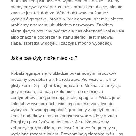
robaków będą widoczne w wymiocinach lub kale – wtedy
mamy oczywisty sygnał, co się z mruczkiem dzieje, ale nie
zawsze jest tak dobrze. Wśród objawów można też
wymienić gorączkę, brak siły, brak apetytu, anemię, ale też
problemy z sercem lub układem nerwowym. Znakiem
alarmującym powinny być też dla nas obecność krwi w kale
albo znaczne pogorszenie stanu sierści (jest matowa,
słaba, szorstka w dotyku i zaczyna mocno wypadać).
Jakie pasożyty może mieć kot?
Robaki lęgnące się w układzie pokarmowym mruczków
możemy podzielić na kilka rodzajów. Pierwsze z nich to
glisty kocie. Są najbardziej popularne. Można zobaczyć je
gołym okiem, bo mają około pięciu do dziesięciu
centymetrów i przypominają trochę spaghetti. Widać je w
kale lub w wymiocinach, więc są stosunkowo łatwe do
wykrycia. Powodują ospałość, problemy z apetytem, a u
kociąt dodatkowo można zaobserwować wzdęty brzuch.
Drugi typ pasożytów to tasiemce. Je także możemy
zobaczyć gołym okiem, ponieważ martwe fragmenty są
wydalane razem z kałem. Przypominają ziarenka ryżu – są