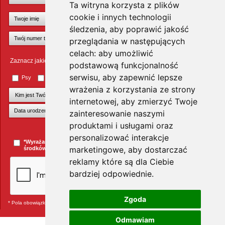
Ta witryna korzysta z plików
cookie i innych technologii
śledzenia, aby poprawić jakość
przeglądania w następujących
celach:
aby umożliwić
Zaznacz jakie zwierzęta Cię interesują
podstawową funkcjonalność
serwisu
,
aby zapewnić lepsze
Psy
Koty
Małe ssaki
Ptaki
Inne zwierzęta
wrażenia z korzystania ze strony
internetowej
,
aby zmierzyć Twoje
zainteresowanie naszymi
produktami i usługami oraz
+Dodaj kolejnego pupila
personalizować interakcje
*Wyrażam zgodę na przesyłanie informacji handlowych za pomocą
marketingowe
,
aby dostarczać
środków komunikacji elektronicznej.
więcej »
reklamy które są dla Ciebie
bardziej odpowiednie
.
Zgoda
* Pola obowiązkowe
Odmawiam