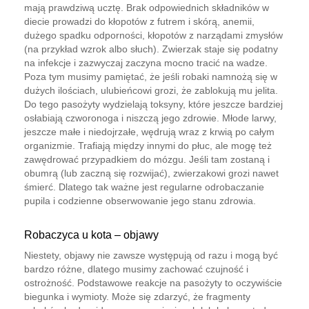
mają prawdziwą ucztę. Brak odpowiednich składników w
diecie prowadzi do kłopotów z futrem i skórą, anemii,
dużego spadku odporności, kłopotów z narządami zmysłów
(na przykład wzrok albo słuch). Zwierzak staje się podatny
na infekcje i zazwyczaj zaczyna mocno tracić na wadze.
Poza tym musimy pamiętać, że jeśli robaki namnożą się w
dużych ilościach, ulubieńcowi grozi, że zablokują mu jelita.
Do tego pasożyty wydzielają toksyny, które jeszcze bardziej
osłabiają czworonoga i niszczą jego zdrowie. Młode larwy,
jeszcze małe i niedojrzałe, wędrują wraz z krwią po całym
organizmie. Trafiają między innymi do płuc, ale mogę też
zawędrować przypadkiem do mózgu. Jeśli tam zostaną i
obumrą (lub zaczną się rozwijać), zwierzakowi grozi nawet
śmierć. Dlatego tak ważne jest regularne odrobaczanie
pupila i codzienne obserwowanie jego stanu zdrowia.
Robaczyca u kota – objawy
Niestety, objawy nie zawsze występują od razu i mogą być
bardzo różne, dlatego musimy zachować czujność i
ostrożność. Podstawowe reakcje na pasożyty to oczywiście
biegunka i wymioty. Może się zdarzyć, że fragmenty