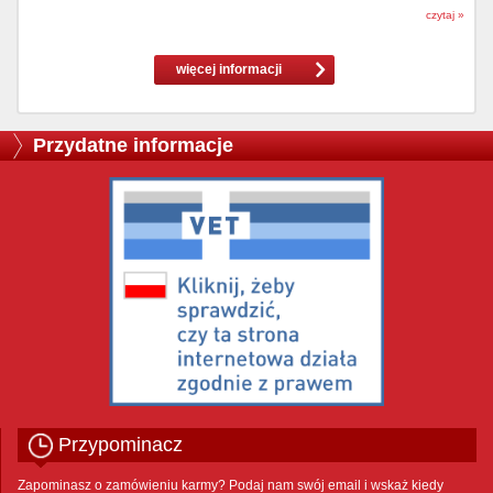
czytaj »
więcej informacji
Przydatne informacje
Przypominacz
Zapominasz o zamówieniu karmy? Podaj nam swój email i wskaż kiedy