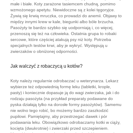
małe i białe. Koty zarażone tasiemcem chudną, pomimo
wzmożonego apetytu. Niewidoczne są z kolei tęgoryjce.
Żywią się krwią mruczka, co prowadzi do anemii. Objawy to
między innymi krew w kale, biegunki albo bóle brzucha.
Pasożyty te bardzo szybko się uodporniają i, co więcej,
przenoszą się też na człowieka. Ostatnia grupa to robaki
sercowe, które częściej atakują psy niż koty. Potrzeba
specjalnych testów krwi, aby je wykryć. Występują u
zwierzaków o obniżonej odporności.
Jak walczyć z robaczycą u kotów?
Koty należy regularnie odrobaczać u weterynarza. Lekarz
wybierze też odpowiednią formę leku (tabletki, krople,
pasty) i koniecznie dopasuje ją do wagi zwierzaka, jak i do
rodzaju pasożyta (na przykład preparaty podawane do
pyska działają tylko na dorosłe formy pasożytów). Samemu
nie wolno tego robić, bo możemy bardzo zaszkodzić
pupilowi. Pamiętajmy, aby przestrzegać dawek i pór
podawania leku. Obowiązkowo odrobaczamy kotki w ciąży,
kocięta (dwukrotnie) i zwierzaki przed szczepieniem.