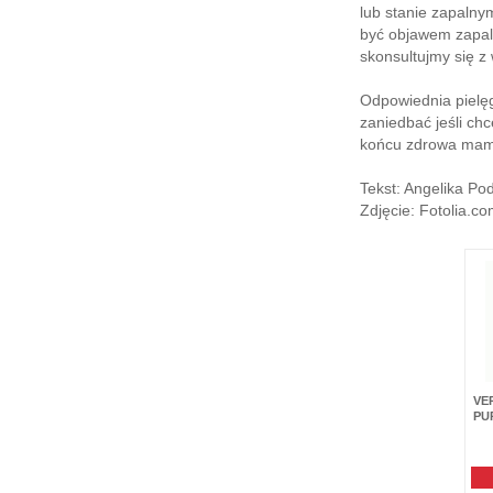
lub stanie zapalny
być objawem zapale
skonsultujmy się z
Odpowiednia pielęg
zaniedbać jeśli chc
końcu zdrowa mama 
Tekst: Angelika Po
Zdjęcie: Fotolia.c