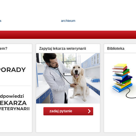
a
archiwum
lem?
Zapytaj lekarza weterynarii
Biblioteka
zadaj pytanie