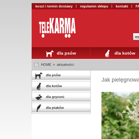
koszt i termin dostawy
regulamin sklepu
kontakt
F
wy
dla psów
dla kotów
HOME
»
aktualności
dla psów
Jak pielęgnow
dla kotów
dla gryzoni
dla ptaków