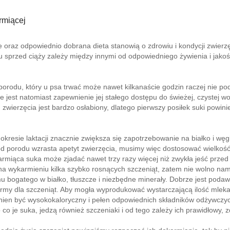
rmiącej
 oraz odpowiednio dobrana dieta stanowią o zdrowiu i kondycji zwierzę
u sprzed ciąży zależy między innymi od odpowiedniego żywienia i jako
orodu, który u psa trwać może nawet kilkanaście godzin raczej nie p
e jest natomiast zapewnienie jej stałego dostępu do świeżej, czystej w
zwierzęcia jest bardzo osłabiony, dlatego pierwszy posiłek suki powinie
 okresie laktacji znacznie zwiększa się zapotrzebowanie na białko i w
 od porodu wzrasta apetyt zwierzęcia, musimy więc dostosować wielkość
rmiąca suka może zjadać nawet trzy razy więcej niż zwykła jeść przed
 wykarmieniu kilka szybko rosnących szczeniąt, zatem nie wolno nam 
 bogatego w białko, tłuszcze i niezbędne minerały. Dobrze jest poda
rmy dla szczeniąt. Aby mogła wyprodukować wystarczającą ilość mleka
nien być wysokokaloryczny i pełen odpowiednich składników odżywczyc
co je suka, jedzą również szczeniaki i od tego zależy ich prawidłowy, 