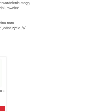
 stwardnienie mogą
dni, również
wolno nam
 o jedno życie. W