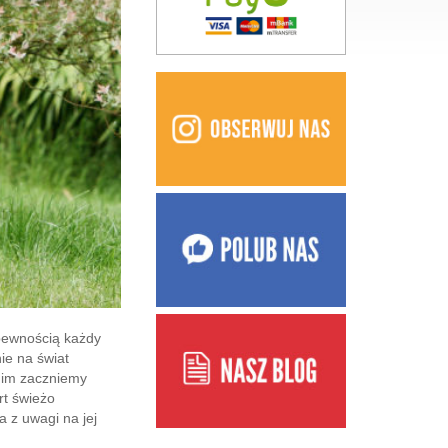
 pewnością każdy
ie na świat
anim zaczniemy
rt świeżo
 z uwagi na jej