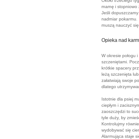
Około trzeciego ty
mamę i stopniowo 
Jeśli dopuszczamy 
nadmiar pokarmu. 
muszą nauczyć się
Opieka nad karm
W okresie połogu i
szczeniętami. Pocz
krótkie spacery pr
leżą szczenięta lu
załatwiają swoje po
dlatego utrzymywan
Istotnie dla psiej
ciepłym i zaciszny
zaoszczędzi to suc
tyle duży, by zmieś
Kontrolujmy również
wydobywać się cie
Alarmująca staje s