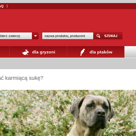
AQ
bierz zwierzę
dla gryzoni
dla ptaków
ać karmiącą sukę?