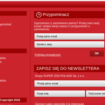
Przypominacz
Zapominasz o zamówieniu karmy? Podaj nam swój
yprzedaż
email i wskaż kiedy mamy Ci przypomnieć o
zamówieniu.
Polityka prywatności
taków
ów
ZAPISZ SIĘ DO NEWSLETTERA
Grupy SUPER ZOO POLAND Sp. z o.o.
taków
. Copyright 2026
Zaznacz jakie zwierzęta Cię interesują