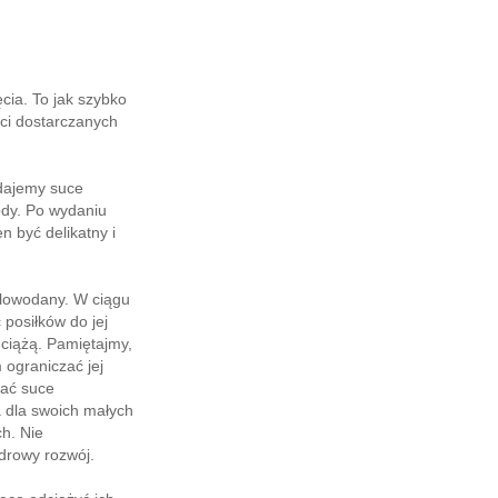
cia. To jak szybko
ści dostarczanych
odajemy suce
ody. Po wydaniu
n być delikatny i
ęglowodany. W ciągu
 posiłków do jej
 ciążą. Pamiętajmy,
ograniczać jej
wać suce
 dla swoich małych
h. Nie
zdrowy rozwój.