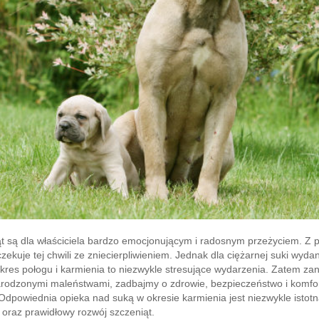
t są dla właściciela bardzo emocjonującym i radosnym przeżyciem. Z
kuje tej chwili ze zniecierpliwieniem. Jednak dla ciężarnej suki wydan
okres połogu i karmienia to niezwykle stresujące wydarzenia. Zatem z
arodzonymi maleństwami, zadbajmy o zdrowie, bezpieczeństwo i komfo
dpowiednia opieka nad suką w okresie karmienia jest niezwykle istotna
 oraz prawidłowy rozwój szczeniąt.