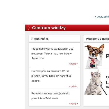
« poprzedni
Centrum wiedzy
Aktualności
Problemy z pupi
Przed nami wielkie wydarzenie. Już
niebawem Telekarma zmieni się w
Super zoo
czytaj »
Do zakupów za minimum 120 zł
puszka karmy Drax lub saszetka
Beatrix
czytaj »
Przedwiosenne promocje nie do
przebicia w Telekarmie
czytaj »