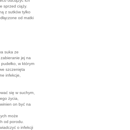
eco odciążyć ich
 sprzed ciąży.
ną z sutków tylko
odłączone od matki
wa suka ze
zabieranie jej na
ć pudełko, w którym
owe szczenięta
ne infekcje,
dować się w suchym,
ego życia,
owinien on być na
dnych może
ch od porodu.
iadczyć o infekcji