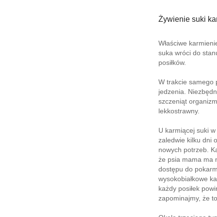
Żywienie suki ka
Właściwe karmienie
suka wróci do stan
posiłków.
W trakcie samego p
jedzenia. Niezbędn
szczeniąt organizm 
lekkostrawny.
U karmiącej suki w
zaledwie kilku dni
nowych potrzeb. Ka
że psia mama ma na
dostępu do pokarmu
wysokobiałkowe ka
każdy posiłek powi
zapominajmy, że to 