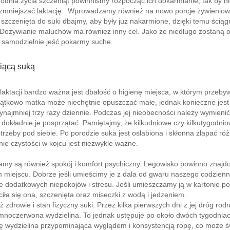
godnia życia szczeniąt powinniśmy rozpocząć ich dokarmianie, tak by ni
zmniejszać laktację. Wprowadzamy również na nowo porcje żywieniowe
szczenięta do suki dbajmy, aby były już nakarmione, dzięki temu ściąg
Dożywianie maluchów ma również inny cel. Jako że niedługo zostaną 
 samodzielnie jeść pokarmy suche.
iącą suką
 laktacji bardzo ważna jest dbałość o higienę miejsca, w którym przeby
ątkowo matka może niechętnie opuszczać małe, jednak konieczne jest 
zynajmniej trzy razy dziennie. Podczas jej nieobecności należy wymieni
b dokładnie je posprzątać. Pamiętajmy, że kilkudniowe czy kilkutygodni
trzeby pod siebie. Po porodzie suka jest osłabiona i skłonna złapać róż
ie czystości w kojcu jest niezwykle ważne.
 mamy są również spokój i komfort psychiczny. Legowisko powinno znaj
m miejscu. Dobrze jeśli umieścimy je z dala od gwaru naszego codzienn
e dodatkowych niepokojów i stresu. Jeśli umieszczamy ją w kartonie p
ciła się ona, szczenięta oraz miseczki z wodą i jedzeniem.
 zdrowie i stan fizyczny suki. Przez kilka pierwszych dni z jej dróg ro
mnoczerwona wydzielina. To jednak ustępuje po około dwóch tygodnia
ię wydzielina przypominająca wyglądem i konsystencją ropę, co może św