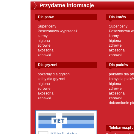
Przydatne informacje
dla psów
dla kotów
Super ceny
Super ceny
Posezonowa wyprzedaż
Posezonowa w
karmy
karmy
higiena
higiena
zdrowie
zdrowie
akcesoria
akcesoria
zabawki
zabawki
dla gryzoni
dla ptaków
pokarmy dla gryzoni
pokarmy dla p
kolby dla gryzoni
kolby dla ptak
higiena
higiena
zdrowie
zdrowie
akcesoria
akcesoria
zabawki
zabawki
dokarmianie p
Telekarma.pl 