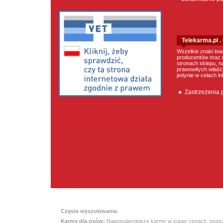
Telekarma.pl 
Wszelkie znaki tow
producentów oraz 
stronach sklepu, n
prawowitych właścic
jedynie w celach i
Zastrzeżenia
Częste wyszukiwania
Karmy dla psów:
Najpopularniejsze karmy w super cenach
,
pose