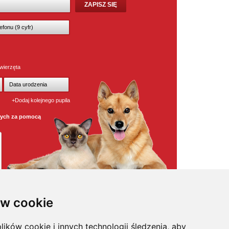
wierzęta
+Dodaj kolejnego pupila
wych za pomocą
w cookie
lików cookie i innych technologii śledzenia, aby
osmetyki
,
pielęgnacja
,
odstraszacze psów
,
witaminy / odżywki
,
na