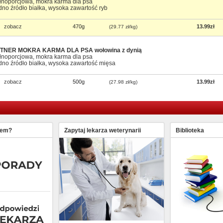
łnoporcjowa, mokra karma dla psa
dno źródło białka, wysoka zawartość ryb
zobacz
470g
13.99zł
(29.77 zł/kg)
TNER MOKRA KARMA DLA PSA wołowina z dynią
łnoporcjowa, mokra karma dla psa
dno źródło białka, wysoka zawartość mięsa
zobacz
500g
13.99zł
(27.98 zł/kg)
lem?
Zapytaj lekarza weterynarii
Biblioteka