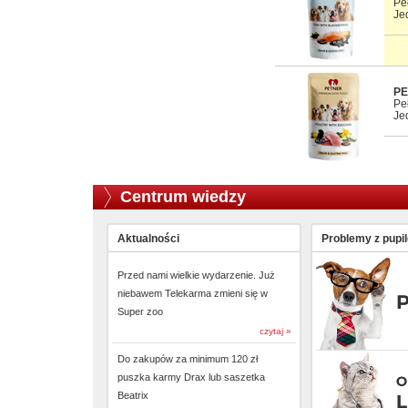
Pe
Je
PE
Pe
Je
Centrum wiedzy
Aktualności
Problemy z pupi
Przed nami wielkie wydarzenie. Już
niebawem Telekarma zmieni się w
Super zoo
czytaj »
Do zakupów za minimum 120 zł
puszka karmy Drax lub saszetka
Beatrix