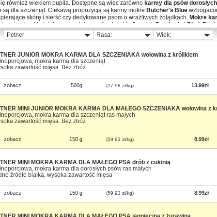
się również wiekiem pupila. Dostępne są więc zarówno
karmy dla psów dorosłych
ne są dla szczeniąt. Ciekawą propozycją są karmy mokre
Butcher's Blue
wzbogacon
ierające skórę i sierść czy dedykowane psom o wrażliwych żołądkach.
Mokre ka
 z alergiami i nietolerancją glutenu, oferują takie firmy jak
Butcher's
i
Rinti
. Z kol
 dla konkretnych ras, np. jamników, yorków, jak i dla psów żyjących w mieście, 
nym powietrzem.
TNER JUNIOR MOKRA KARMA DLA SZCZENIAKA wołowina z królikiem
otów
łnoporcjowa, mokra karma dla szczeniąt
soka zawartość mięsa. Bez zbóż
dnego podniebienia, dlatego w ich przypadku dobór mokrej karmy o odpowiadają
. W sklepie Telekarma dostępne są
mokre karmy dla kotów
z wołowiną, jagnięciną
zobacz
500g
13.99zł
(27.98 zł/kg)
a, z indyczymi sercami, tuńczykiem, krewetkami, makrelą, sardynkami. Również w 
okrej karmy dostosowanej do wieku zwierzęcia
, jak i stanu jego zdrowia. W ofe
 weterynaryjne, przeznaczone dla kotów z cukrzycą, ze skłonnością do tworzenia 
TNER MINI JUNIOR MOKRA KARMA DLA MAŁEGO SZCZENIAKA wołowina z kr
b tendencją do tycia, z problemami gastrycznymi czy z chorobami nerek oraz dla
łnoporcjowa, mokra karma dla szczeniąt ras małych
 Integra Protect
,
Purina Pro Plan Veterinary Diets
,
Royal Canin Veterinary Diet
soka zawartość mięsa. Bez zbóż
esować
mokre karmy marki Royal Canin
, przeznaczone dla kotów konkretnych ras,
 Coon.
zobacz
150 g
8.99zł
(59.93 zł/kg)
TNER MINI MOKRA KARMA DLA MAŁEGO PSA drób z cukinią
łnoporcjowa, mokra karma dla dorosłych psów ras małych
dno źródło białka, wysoka zawartość mięsa
zobacz
150 g
8.99zł
(59.93 zł/kg)
TNER MINI MOKRA KARMA DLA MAŁEGO PSA jagnięcina z żurawiną