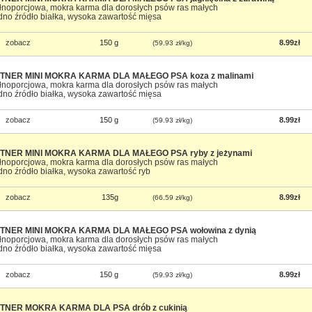
łnoporcjowa, mokra karma dla dorosłych psów ras małych
dno źródło białka, wysoka zawartość mięsa
zobacz
150 g
8.99zł
(59.93 zł/kg)
TNER MINI MOKRA KARMA DLA MAŁEGO PSA koza z malinami
łnoporcjowa, mokra karma dla dorosłych psów ras małych
dno źródło białka, wysoka zawartość mięsa
zobacz
150 g
8.99zł
(59.93 zł/kg)
TNER MINI MOKRA KARMA DLA MAŁEGO PSA ryby z jeżynami
łnoporcjowa, mokra karma dla dorosłych psów ras małych
dno źródło białka, wysoka zawartość ryb
zobacz
135g
8.99zł
(66.59 zł/kg)
TNER MINI MOKRA KARMA DLA MAŁEGO PSA wołowina z dynią
łnoporcjowa, mokra karma dla dorosłych psów ras małych
dno źródło białka, wysoka zawartość mięsa
zobacz
150 g
8.99zł
(59.93 zł/kg)
TNER MOKRA KARMA DLA PSA drób z cukinią