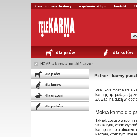
koszt i termin dostawy
regulamin sklepu
kontakt
F
wy
dla psów
dla kotów
HOME
» karmy »
puszki / saszetki
dla psów
Petner - karmy puszk
dla kotów
Psa i kota można stale k
karmą), np. podając ją 
dla gryzoni
Z uwagi na dużą wilgotn
dla ptaków
Mokra karma dla p
Tak jak zostało wspomnia
smakołyku, warto wybrać
karmę z jego ulubionym 
kaczym, króliczym, mięs