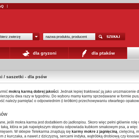
AQ
bierz zwierzę
dla gryzoni
dla ptaków
i / saszetki - dla psów
armić
mokrą karmą dobrej jakości
. Jednak lepiej traktować ją jako urozmaicenie 
zwierzęciu dwa razy w tygodniu. Do wyboru mamy karmy sprzedawane w formie pusz
ość należy pamiętać o odpowiednim (i krótkim) przechowywaniu otwartego opakow
sów
ne, jeśli mokra karma jest dodatkiem do jadłospisu. Skoro więc pełni głównie rolę
 taką, która w jak największym stopniu odpowiada kubkom smakowym psa, a więc
mięsem. W sklepie Telekarma znajdują się
karmy mokre z jagnięciną
, cielęciną,
em z kurczaka, a nawet z dziczyzną, sercami indyka, wątróbką drobiową czy łosos