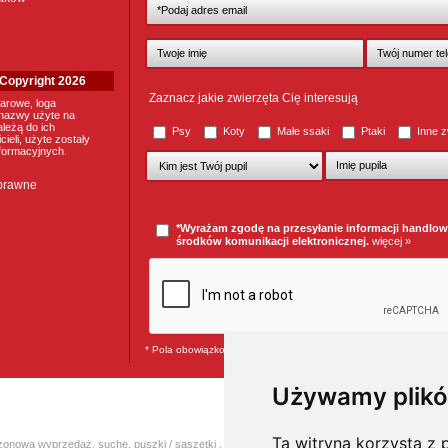
. Copyright 2026
Zaznacz jakie zwierzęta Cię interesują
arowe, loga
nazwy użyte na
ależą do ich
Psy
Koty
Małe ssaki
Ptaki
Inne z
ieli, użyte zostały
nformacyjnych.
 prawne
*Wyrażam zgodę na przesyłanie informacji handlo
środków komunikacji elektronicznej.
więcej »
* Pola obowiązkowe
Używamy plikó
Ta witryna korzysta z p
zonowa wyprzedaż
,
suche
,
puszki / saszetki
,
przysmaki
,
karmy weterynaryjne
,
czystość
,
k