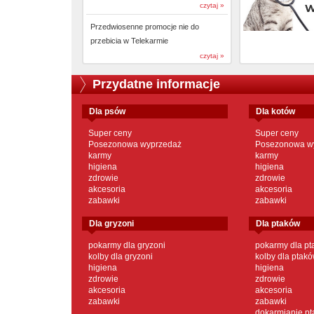
czytaj »
Przedwiosenne promocje nie do
przebicia w Telekarmie
czytaj »
Przydatne informacje
dla psów
dla kotów
Super ceny
Super ceny
Posezonowa wyprzedaż
Posezonowa w
karmy
karmy
higiena
higiena
zdrowie
zdrowie
akcesoria
akcesoria
zabawki
zabawki
dla gryzoni
dla ptaków
pokarmy dla gryzoni
pokarmy dla p
kolby dla gryzoni
kolby dla ptak
higiena
higiena
zdrowie
zdrowie
akcesoria
akcesoria
zabawki
zabawki
dokarmianie p